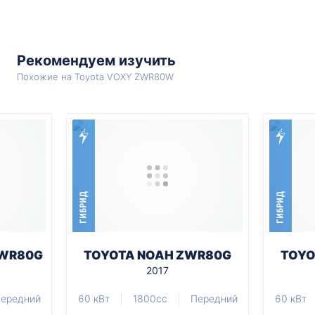
Рекомендуем изучить
Похожие на Toyota VOXY ZWR80W
ГИБРИД
ГИБРИД
ZWR80G
TOYOTA NOAH ZWR80G
TOYO
2017
ередний
60 кВт
1800cc
Передний
60 кВт