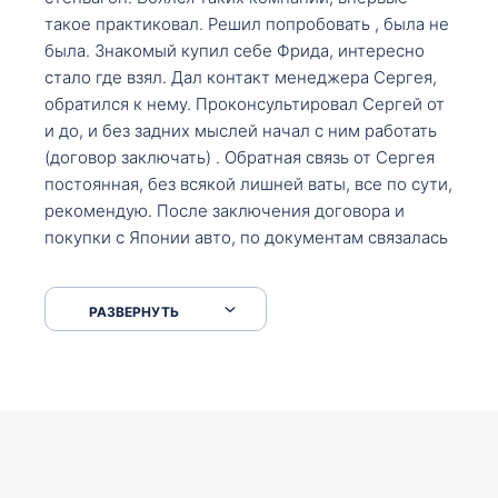
такое практиковал. Решил попробовать , была не
была. Знакомый купил себе Фрида, интересно
стало где взял. Дал контакт менеджера Сергея,
обратился к нему. Проконсультировал Сергей от
и до, и без задних мыслей начал с ним работать
(договор заключать) . Обратная связь от Сергея
постоянная, без всякой лишней ваты, все по сути,
рекомендую. После заключения договора и
покупки с Японии авто, по документам связалась
со мной Мария, все подсказала, куда, что и как,
что заполнить, куда зайти, образцы и т.д. После
РАЗВЕРНУТЬ
приехал за авто. Меня тепло встретили Сергей с
Марией. Автомобиль забрал, все супер. Спасибо
вам большое. Буду еще обращаться.