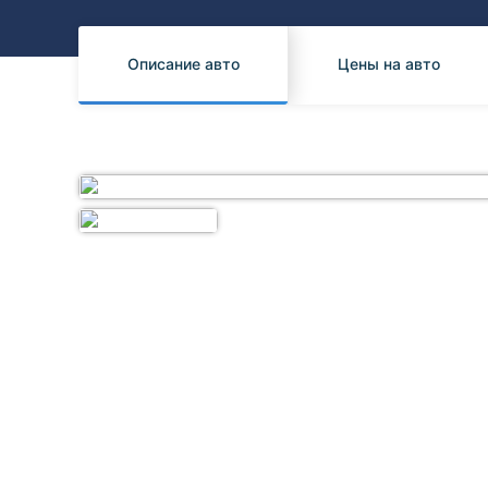
Honda
Daihatsu
Mazda
Tesla
Описание авто
Цены на авто
Suzuki
Mitsubishi
Subaru