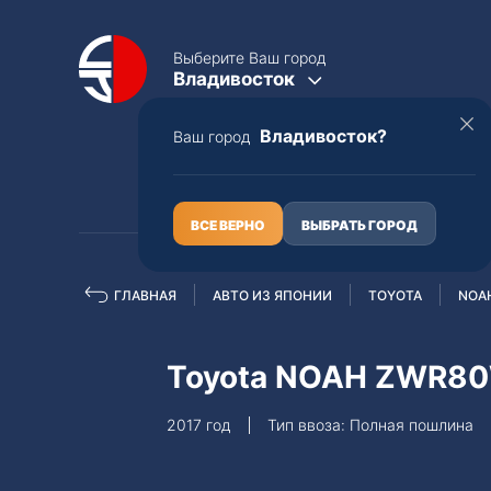
Выберите Ваш город
Владивосток
Владивосток?
Ваш город
КАТАЛОГ
О НАС
ВСЕ ВЕРНО
ВЫБРАТЬ ГОРОД
ГЛАВНАЯ
АВТО ИЗ ЯПОНИИ
TOYOTA
NOA
Полная пошлина
ЦЕЛЫЕ АВТО С ПТС
Toyota NOAH ZWR8
Toyota
Lexus
2017 год
Тип ввоза: Полная пошлина
Nissan
Mercedes-B