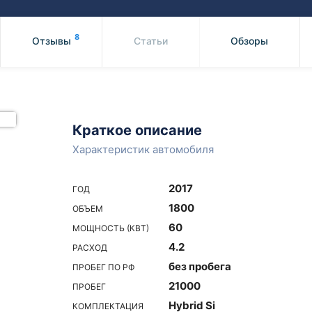
Honda
Mercedes-
Mazda
BMW
8
Отзывы
Статьи
Обзоры
Mitsubishi
Audi
Subaru
Daihatsu
Suzuki
Краткое описание
Характеристик автомобиля
2017
ГОД
1800
ОБЪЕМ
60
МОЩНОСТЬ (КВТ)
4.2
РАСХОД
без пробега
ПРОБЕГ ПО РФ
21000
ПРОБЕГ
Hybrid Si
КОМПЛЕКТАЦИЯ