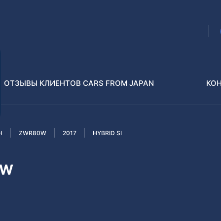
ОТЗЫВЫ КЛИЕНТОВ CARS FROM JAPAN
КО
H
ZWR80W
2017
HYBRID SI
Распилы и конструкторы
В РАЗБОР БЕЗ ПТС
0W
Toyota
Isuzu
enz
Nissan
Lexus