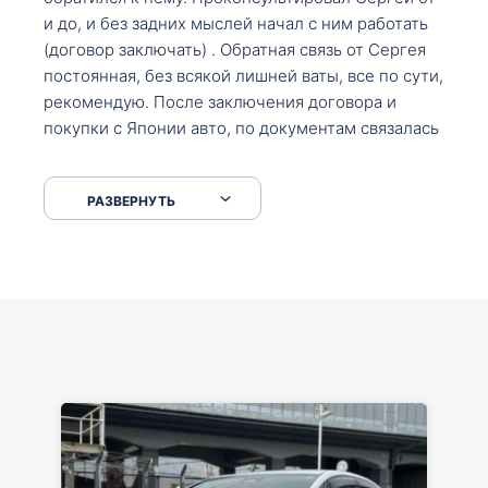
и до, и без задних мыслей начал с ним работать
(договор заключать) . Обратная связь от Сергея
постоянная, без всякой лишней ваты, все по сути,
рекомендую. После заключения договора и
покупки с Японии авто, по документам связалась
со мной Мария, все подсказала, куда, что и как,
что заполнить, куда зайти, образцы и т.д. После
РАЗВЕРНУТЬ
приехал за авто. Меня тепло встретили Сергей с
Марией. Автомобиль забрал, все супер. Спасибо
вам большое. Буду еще обращаться.