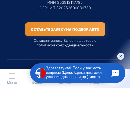
ИНН 253912117785
ОГРНИП 320253600036730
ОСТАВЬТЕ ЗАЯВКУ НА ПОДБОР АВТО
Оставляя заявку Вы соглашаетесь с
политикой конфиденциальности
Здравствуйте! Если у вас есть
вопросы (Цена, Сроки поставки,
Материалы данного сайта являются публичной офертой
условия договора и пр.) можете
только на услугу сопровождения Агентом приобретения
задать их мне в чат!
Меню
Фильтр
Каталог
Контакты
транспортного средства Клиентом.
Во всех остальных случаях сайт носит исключительно
информационный характер.
Creative Custom
Разработка сайта