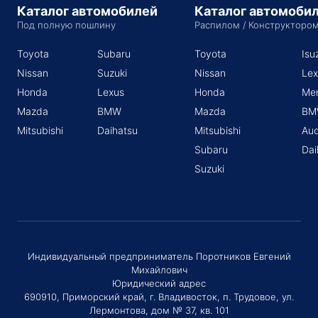
Каталог автомобилей
Каталог автомоби
Под полную пошлину
Распилом / Конструкторо
Toyota
Subaru
Toyota
Isu
Nissan
Suzuki
Nissan
Lex
Honda
Lexus
Honda
Me
Mazda
BMW
Mazda
BM
Mitsubishi
Daihatsu
Mitsubishi
Aud
Subaru
Dai
Suzuki
Индивидуальный предприниматель Поротников Евгений
Михайлович
Юридический адрес
690910, Приморский край, г. Владивосток, п. Трудовое, ул.
Лермонтова, дом № 37, кв. 101