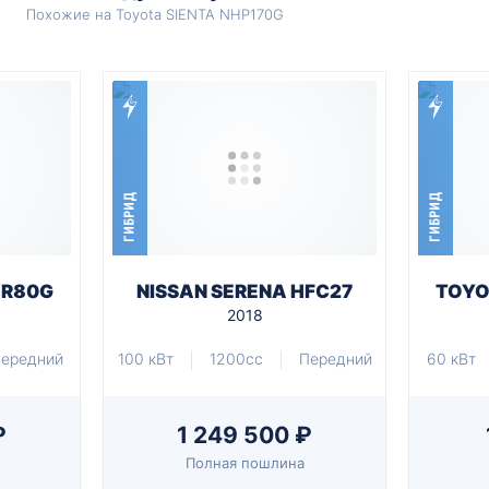
Похожие на Toyota SIENTA NHP170G
ГИБРИД
ГИБРИД
WR80G
NISSAN SERENA HFC27
TOYO
2018
ередний
100 кВт
1200cc
Передний
60 кВт
₽
1 249 500 ₽
Полная пошлина