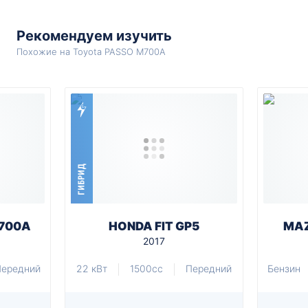
Рекомендуем изучить
Похожие на Toyota PASSO M700A
ГИБРИД
M700A
HONDA FIT GP5
MAZ
2017
Передний
22 кВт
1500cc
Передний
Бензин