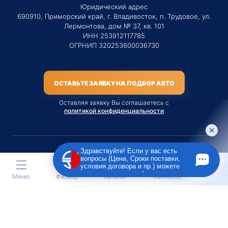
Юридический адрес
690910, Приморский край, г. Владивосток, п. Трудовое, ул.
Лермонтова, дом № 37, кв. 101
ИНН 253912117785
ОГРНИП 320253600036730
ОСТАВЬТЕ ЗАЯВКУ НА ПОДБОР АВТО
Оставляя заявку Вы соглашаетесь с
политикой конфиденциальности
Здравствуйте! Если у вас есть
вопросы (Цена, Сроки поставки,
Материалы данного сайта являются публичной офертой
условия договора и пр.) можете
только на услугу сопровождения Агентом приобретения
задать их мне в чат!
Меню
Фильтр
Каталог
Контакты
транспортного средства Клиентом.
Во всех остальных случаях сайт носит исключительно
информационный характер.