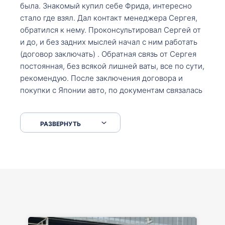
была. Знакомый купил себе Фрида, интересно
стало где взял. Дал контакт менеджера Сергея,
обратился к нему. Проконсультировал Сергей от
и до, и без задних мыслей начал с ним работать
(договор заключать) . Обратная связь от Сергея
постоянная, без всякой лишней ваты, все по сути,
рекомендую. После заключения договора и
покупки с Японии авто, по документам связалась
со мной Мария, все подсказала, куда, что и как,
что заполнить, куда зайти, образцы и т.д. После
РАЗВЕРНУТЬ
приехал за авто. Меня тепло встретили Сергей с
Марией. Автомобиль забрал, все супер. Спасибо
вам большое. Буду еще обращаться.