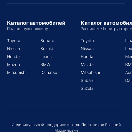
Каталог автомобилей
Каталог автомоби
Под полную пошлину
Распилом / Конструкторо
Toyota
Subaru
Toyota
Isu
Nissan
Suzuki
Nissan
Lex
Honda
Lexus
Honda
Me
Mazda
BMW
Mazda
BM
Mitsubishi
Daihatsu
Mitsubishi
Aud
Subaru
Dai
Suzuki
Индивидуальный предприниматель Поротников Евгений
Михайлович