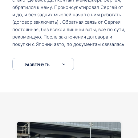
обратился к нему. Проконсультировал Сергей от
и до, и без задних мыслей начал с ним работать
(договор заключать) . Обратная связь от Сергея
постоянная, без всякой лишней ваты, все по сути,
рекомендую. После заключения договора и
покупки с Японии авто, по документам связалась
со мной Мария, все подсказала, куда, что и как,
что заполнить, куда зайти, образцы и т.д. После
РАЗВЕРНУТЬ
приехал за авто. Меня тепло встретили Сергей с
Марией. Автомобиль забрал, все супер. Спасибо
вам большое. Буду еще обращаться.