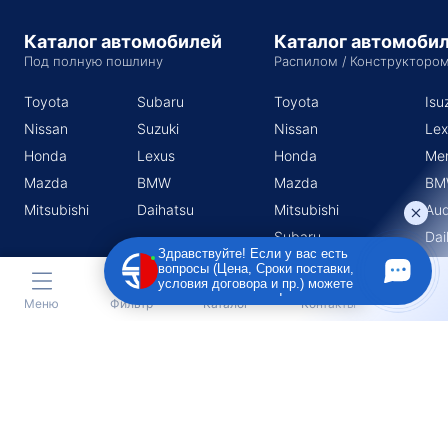
Каталог автомобилей
Каталог автомоби
Под полную пошлину
Распилом / Конструкторо
Toyota
Subaru
Toyota
Isu
Nissan
Suzuki
Nissan
Lex
Honda
Lexus
Honda
Me
Mazda
BMW
Mazda
BM
Mitsubishi
Daihatsu
Mitsubishi
Aud
Subaru
Dai
Здравствуйте! Если у вас есть
Suzuki
вопросы (Цена, Сроки поставки,
условия договора и пр.) можете
задать их мне в чат!
Меню
Фильтр
Каталог
Контакты
Индивидуальный предприниматель Поротников Евгений
Михайлович
Юридический адрес
690910, Приморский край, г. Владивосток, п. Трудовое, ул.