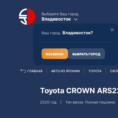
Выберите Ваш город
Владивосток
Владивосток?
Ваш город
КАТАЛОГ
О НАС
ВСЕ ВЕРНО
ВЫБРАТЬ ГОРОД
ГЛАВНАЯ
АВТО ИЗ ЯПОНИИ
TOYOTA
CRO
Полная пошлина
ЦЕЛЫЕ АВТО С ПТС
Toyota CROWN ARS2
Toyota
Lexus
2020 год
Тип ввоза: Полная пошлина
Nissan
Mercedes-B