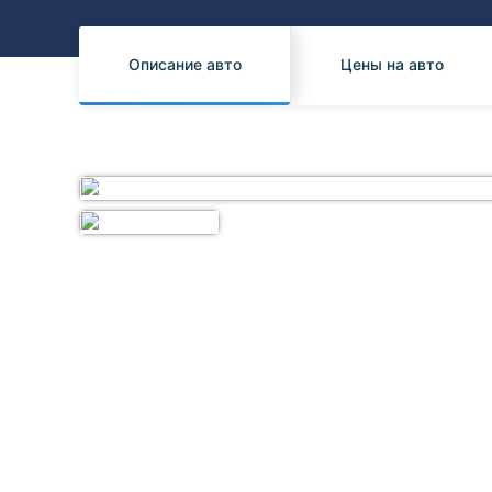
Honda
Daihatsu
Mazda
Tesla
Описание авто
Цены на авто
Suzuki
Mitsubishi
Subaru