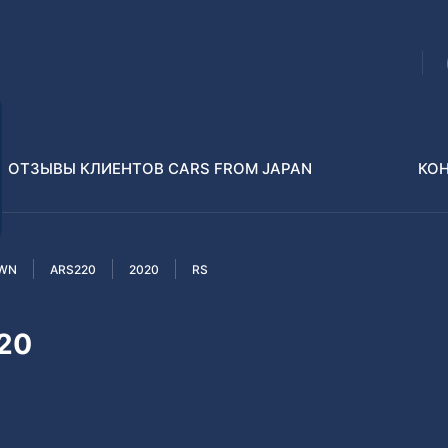
ОТЗЫВЫ КЛИЕНТОВ CARS FROM JAPAN
КО
WN
ARS220
2020
RS
Распилы и конструкторы
В РАЗБОР БЕЗ ПТС
20
Toyota
Isuzu
enz
Nissan
Lexus