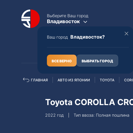
Выберите Ваш город
Владивосток
Владивосток?
Ваш город
КАТАЛОГ
О НАС
ВСЕ ВЕРНО
ВЫБРАТЬ ГОРОД
ГЛАВНАЯ
АВТО ИЗ ЯПОНИИ
TOYOTA
COR
Полная пошлина
ЦЕЛЫЕ АВТО С ПТС
Toyota COROLLA CR
Toyota
Lexus
2022 год
Тип ввоза: Полная пошлина
Nissan
Mercedes-B