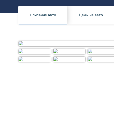
Honda
Daihatsu
Mazda
Tesla
Описание авто
Цены на авто
Suzuki
Mitsubishi
Subaru