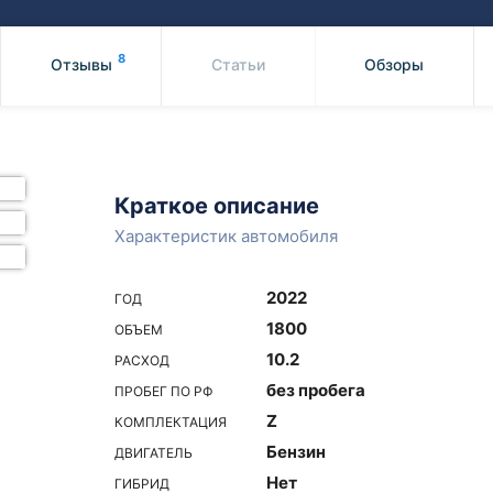
Honda
Mercedes-
Mazda
BMW
8
Отзывы
Статьи
Обзоры
Mitsubishi
Audi
Subaru
Daihatsu
Suzuki
Краткое описание
Характеристик автомобиля
2022
ГОД
1800
ОБЪЕМ
10.2
РАСХОД
без пробега
ПРОБЕГ ПО РФ
Z
КОМПЛЕКТАЦИЯ
Бензин
ДВИГАТЕЛЬ
Нет
ГИБРИД