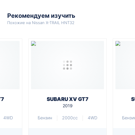
Рекомендуем изучить
Похожие на Nissan X-TRAIL HNT32
T7
SUBARU XV GT7
S
2019
4WD
Бензин
2000cc
4WD
Бензи