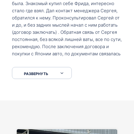
была. Знакомый купил себе Фрида, интересно
стало где взял. Дал контакт менеджера Сергея,
обратился к нему. Проконсультировал Сергей от
и до, и без задних мыслей начал с ним работать
(договор заключать) . Обратная связь от Сергея
постоянная, без всякой лишней ваты, все по сути,
рекомендую. После заключения договора и
покупки с Японии авто, по документам связалась
со мной Мария, все подсказала, куда, что и как,
что заполнить, куда зайти, образцы и т.д. После
РАЗВЕРНУТЬ
приехал за авто. Меня тепло встретили Сергей с
Марией. Автомобиль забрал, все супер. Спасибо
вам большое. Буду еще обращаться.