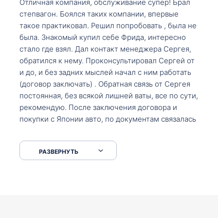
Отличная компания, обслуживание супер! Брал
степвагон. Боялся таких компании, впервые
такое практиковал. Решил попробовать , была не
была. Знакомый купил себе Фрида, интересно
стало где взял. Дал контакт менеджера Сергея,
обратился к нему. Проконсультировал Сергей от
и до, и без задних мыслей начал с ним работать
(договор заключать) . Обратная связь от Сергея
постоянная, без всякой лишней ваты, все по сути,
рекомендую. После заключения договора и
покупки с Японии авто, по документам связалась
со мной Мария, все подсказала, куда, что и как,
что заполнить, куда зайти, образцы и т.д. После
РАЗВЕРНУТЬ
приехал за авто. Меня тепло встретили Сергей с
Марией. Автомобиль забрал, все супер. Спасибо
вам большое. Буду еще обращаться.