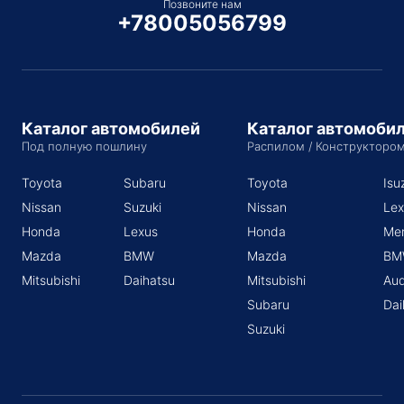
Позвоните нам
+78005056799
Каталог автомобилей
Каталог автомоби
Под полную пошлину
Распилом / Конструкторо
Toyota
Subaru
Toyota
Isu
Nissan
Suzuki
Nissan
Lex
Honda
Lexus
Honda
Me
Mazda
BMW
Mazda
BM
Mitsubishi
Daihatsu
Mitsubishi
Aud
Subaru
Dai
Suzuki