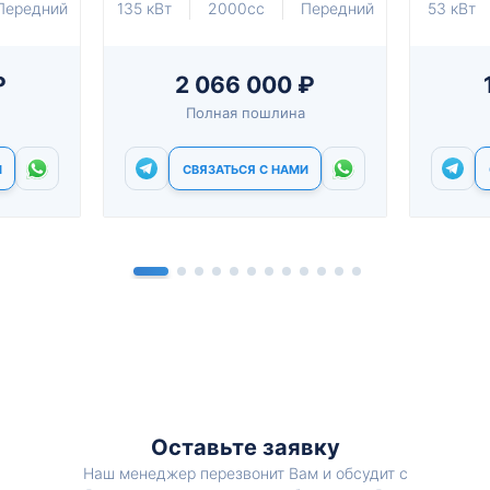
Передний
135 кВт
2000cc
Передний
53 кВт
₽
2 066 000 ₽
Полная пошлина
И
СВЯЗАТЬСЯ С НАМИ
Оставьте заявку
Наш менеджер перезвонит Вам и обсудит с