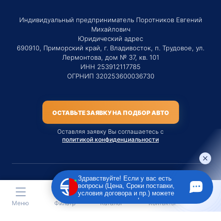
Индивидуальный предприниматель Поротников Евгений
Михайлович
Юридический адрес
690910, Приморский край, г. Владивосток, п. Трудовое, ул.
Лермонтова, дом № 37, кв. 101
ИНН 253912117785
ОГРНИП 320253600036730
ОСТАВЬТЕ ЗАЯВКУ НА ПОДБОР АВТО
Оставляя заявку Вы соглашаетесь с
политикой конфиденциальности
Здравствуйте! Если у вас есть
вопросы (Цена, Сроки поставки,
Материалы данного сайта являются публичной офертой
условия договора и пр.) можете
только на услугу сопровождения Агентом приобретения
задать их мне в чат!
Меню
Фильтр
Каталог
Контакты
транспортного средства Клиентом.