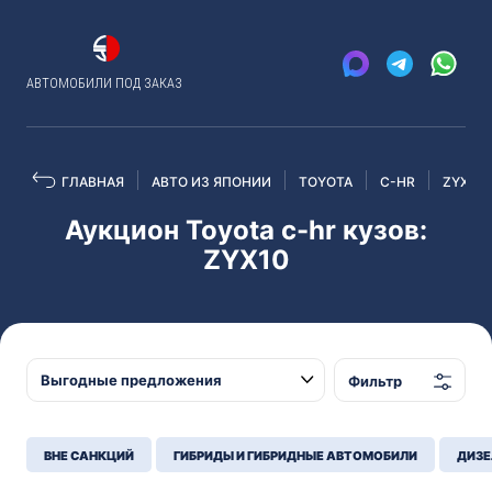
АВТОМОБИЛИ ПОД ЗАКАЗ
ГЛАВНАЯ
АВТО ИЗ ЯПОНИИ
TOYOTA
C-HR
ZYX10
Аукцион Toyota c-hr кузов:
ZYX10
Фильтр
ВНЕ САНКЦИЙ
ГИБРИДЫ И ГИБРИДНЫЕ АВТОМОБИЛИ
ДИЗЕ