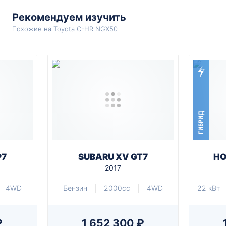
Рекомендуем изучить
Похожие на Toyota C-HR NGX50
ГИБРИД
P7
SUBARU XV GT7
HO
2017
4WD
Бензин
2000cc
4WD
22 кВт
₽
1 652 300 ₽