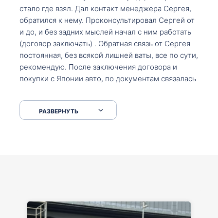
стало где взял. Дал контакт менеджера Сергея,
обратился к нему. Проконсультировал Сергей от
и до, и без задних мыслей начал с ним работать
(договор заключать) . Обратная связь от Сергея
постоянная, без всякой лишней ваты, все по сути,
рекомендую. После заключения договора и
покупки с Японии авто, по документам связалась
со мной Мария, все подсказала, куда, что и как,
что заполнить, куда зайти, образцы и т.д. После
РАЗВЕРНУТЬ
приехал за авто. Меня тепло встретили Сергей с
Марией. Автомобиль забрал, все супер. Спасибо
вам большое. Буду еще обращаться.