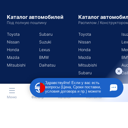
Каталог автомобилей
Каталог автомоби
Под полную пошлину
Распилом / Конструкторо
Toyota
Subaru
Toyota
Isu
Nissan
Suzuki
Nissan
Lex
Honda
Lexus
Honda
Me
Mazda
BMW
Mazda
BM
Mitsubishi
Daihatsu
Mitsubishi
Aud
Subaru
Dai
Suzuki
Здравствуйте! Если у вас есть
вопросы (Цена, Сроки поставки,
условия договора и пр.) можете
задать их мне в чат!
Меню
Фильтр
Каталог
Контакты
Индивидуальный предприниматель Поротников Евгений
Михайлович
Юридический адрес