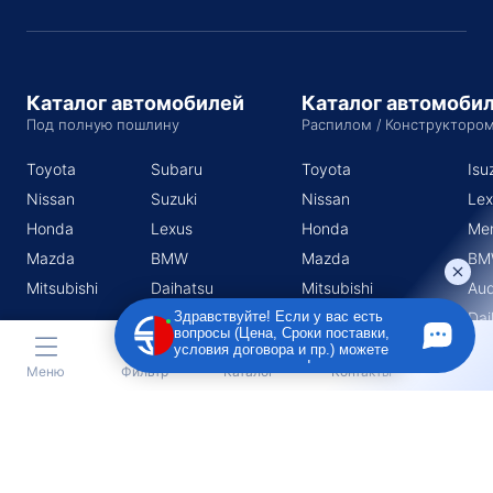
Каталог автомобилей
Каталог автомоби
Под полную пошлину
Распилом / Конструкторо
Toyota
Subaru
Toyota
Isu
Nissan
Suzuki
Nissan
Lex
Honda
Lexus
Honda
Me
Mazda
BMW
Mazda
BM
Mitsubishi
Daihatsu
Mitsubishi
Aud
Subaru
Dai
Здравствуйте! Если у вас есть
вопросы (Цена, Сроки поставки,
Suzuki
условия договора и пр.) можете
задать их мне в чат!
Меню
Фильтр
Каталог
Контакты
Индивидуальный предприниматель Поротников Евгений