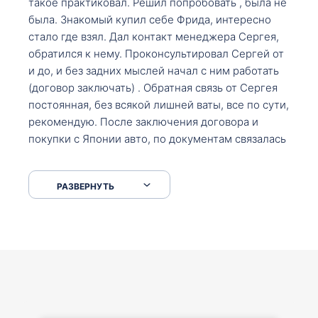
такое практиковал. Решил попробовать , была не
была. Знакомый купил себе Фрида, интересно
стало где взял. Дал контакт менеджера Сергея,
обратился к нему. Проконсультировал Сергей от
и до, и без задних мыслей начал с ним работать
(договор заключать) . Обратная связь от Сергея
постоянная, без всякой лишней ваты, все по сути,
рекомендую. После заключения договора и
покупки с Японии авто, по документам связалась
со мной Мария, все подсказала, куда, что и как,
что заполнить, куда зайти, образцы и т.д. После
РАЗВЕРНУТЬ
приехал за авто. Меня тепло встретили Сергей с
Марией. Автомобиль забрал, все супер. Спасибо
вам большое. Буду еще обращаться.