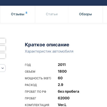
Honda
Mercedes-
Mazda
BMW
8
Отзывы
Статьи
Обзоры
Mitsubishi
Audi
Subaru
Daihatsu
Suzuki
Краткое описание
Характеристик автомобиля
2011
ГОД
1800
ОБЪЕМ
60
МОЩНОСТЬ (КВТ)
2.9
РАСХОД
без пробега
ПРОБЕГ ПО РФ
62000
ПРОБЕГ
Ver.L
КОМПЛЕКТАЦИЯ