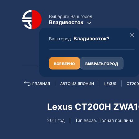
Выберите Ваш город
Владивосток
Владивосток?
Ваш город
КАТАЛОГ
О НАС
ВСЕ ВЕРНО
ВЫБРАТЬ ГОРОД
ГЛАВНАЯ
АВТО ИЗ ЯПОНИИ
LEXUS
CT20
Полная пошлина
ЦЕЛЫЕ АВТО С ПТС
Lexus CT200H ZWA1
Toyota
Lexus
2011 год
Тип ввоза: Полная пошлина
Nissan
Mercedes-B