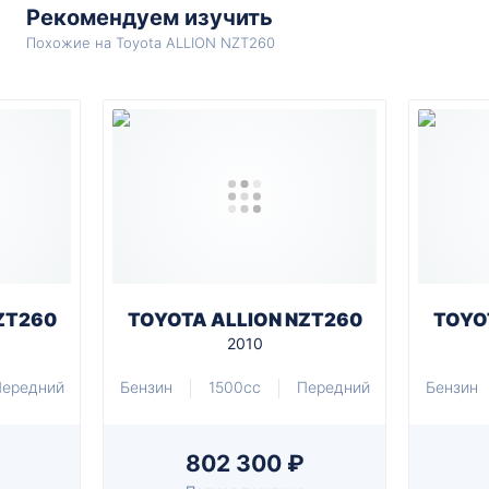
Рекомендуем изучить
Похожие на Toyota ALLION NZT260
ZT260
TOYOTA ALLION NZT260
TOYO
2010
ередний
Бензин
1500cc
Передний
Бензин
802 300 ₽