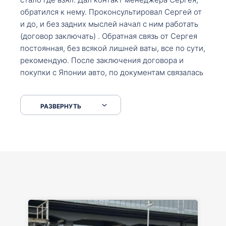
обратился к нему. Проконсультировал Сергей от
и до, и без задних мыслей начал с ним работать
(договор заключать) . Обратная связь от Сергея
постоянная, без всякой лишней ваты, все по сути,
рекомендую. После заключения договора и
покупки с Японии авто, по документам связалась
со мной Мария, все подсказала, куда, что и как,
что заполнить, куда зайти, образцы и т.д. После
РАЗВЕРНУТЬ
приехал за авто. Меня тепло встретили Сергей с
Марией. Автомобиль забрал, все супер. Спасибо
вам большое. Буду еще обращаться.