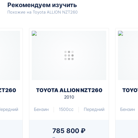
Рекомендуем изучить
Похожие на Toyota ALLION NZT260
ZT260
TOYOTA ALLION NZT260
TOYO
2010
ередний
Бензин
1500cc
Передний
Бензин
785 800 ₽