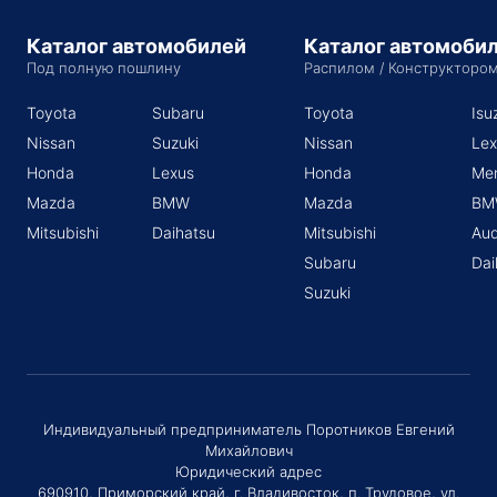
Каталог автомобилей
Каталог автомоби
Под полную пошлину
Распилом / Конструкторо
Toyota
Subaru
Toyota
Isu
Nissan
Suzuki
Nissan
Lex
Honda
Lexus
Honda
Me
Mazda
BMW
Mazda
BM
Mitsubishi
Daihatsu
Mitsubishi
Aud
Subaru
Dai
Suzuki
Индивидуальный предприниматель Поротников Евгений
Михайлович
Юридический адрес
690910, Приморский край, г. Владивосток, п. Трудовое, ул.