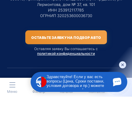
Лермонтова, дом № 37, кв. 101
ИНН 253912117785
ОГРНИП 320253600036730
ОСТАВЬТЕ ЗАЯВКУ НА ПОДБОР АВТО
Оставляя заявку Вы соглашаетесь с
политикой конфиденциальности
Здравствуйте! Если у вас есть
вопросы (Цена, Сроки поставки,
Материалы данного сайта являются публичной офертой
условия договора и пр.) можете
только на услугу сопровождения Агентом приобретения
задать их мне в чат!
Меню
Фильтр
Каталог
Контакты
транспортного средства Клиентом.
Во всех остальных случаях сайт носит исключительно
информационный характер.