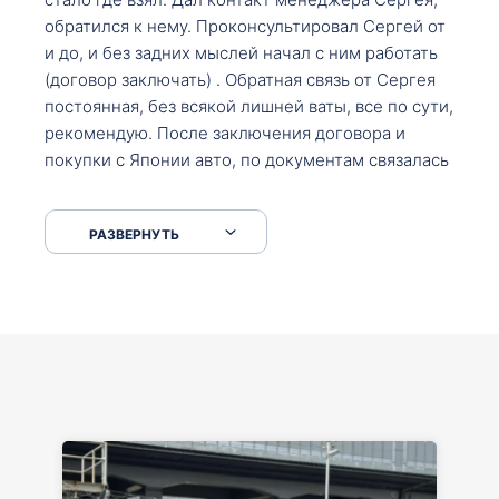
обратился к нему. Проконсультировал Сергей от
и до, и без задних мыслей начал с ним работать
(договор заключать) . Обратная связь от Сергея
постоянная, без всякой лишней ваты, все по сути,
рекомендую. После заключения договора и
покупки с Японии авто, по документам связалась
со мной Мария, все подсказала, куда, что и как,
что заполнить, куда зайти, образцы и т.д. После
РАЗВЕРНУТЬ
приехал за авто. Меня тепло встретили Сергей с
Марией. Автомобиль забрал, все супер. Спасибо
вам большое. Буду еще обращаться.