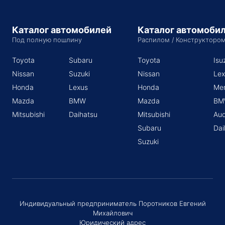
Каталог автомобилей
Каталог автомоби
Под полную пошлину
Распилом / Конструкторо
Toyota
Subaru
Toyota
Isu
Nissan
Suzuki
Nissan
Lex
Honda
Lexus
Honda
Me
Mazda
BMW
Mazda
BM
Mitsubishi
Daihatsu
Mitsubishi
Aud
Subaru
Dai
Suzuki
Индивидуальный предприниматель Поротников Евгений
Михайлович
Юридический адрес