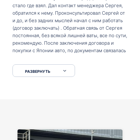
стало где взял. Дал контакт менеджера Сергея,
обратился к нему. Проконсультировал Сергей от
и до, и без задних мыслей начал с ним работать
(договор заключать) . Обратная связь от Сергея
постоянная, без всякой лишней ваты, все по сути,
рекомендую. После заключения договора и
покупки с Японии авто, по документам связалась
со мной Мария, все подсказала, куда, что и как,
что заполнить, куда зайти, образцы и т.д. После
РАЗВЕРНУТЬ
приехал за авто. Меня тепло встретили Сергей с
Марией. Автомобиль забрал, все супер. Спасибо
вам большое. Буду еще обращаться.