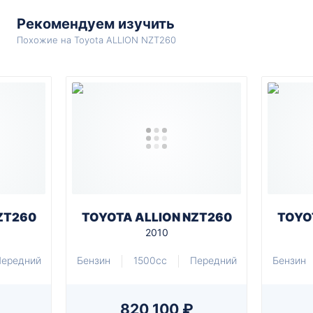
Рекомендуем изучить
Похожие на Toyota ALLION NZT260
ZT260
TOYOTA ALLION NZT260
TOYO
2010
ередний
Бензин
1500cc
Передний
Бензин
820 100 ₽