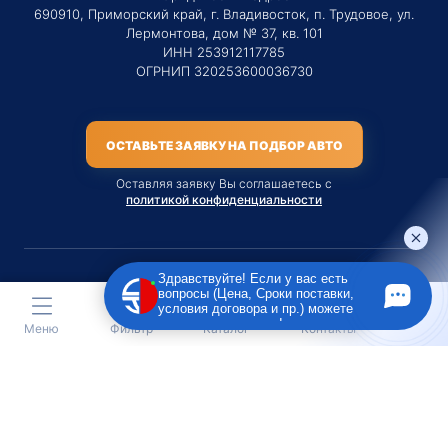
690910, Приморский край, г. Владивосток, п. Трудовое, ул.
Лермонтова, дом № 37, кв. 101
ИНН 253912117785
ОГРНИП 320253600036730
ОСТАВЬТЕ ЗАЯВКУ НА ПОДБОР АВТО
Оставляя заявку Вы соглашаетесь с
политикой конфиденциальности
Здравствуйте! Если у вас есть
вопросы (Цена, Сроки поставки,
Материалы данного сайта являются публичной офертой
условия договора и пр.) можете
только на услугу сопровождения Агентом приобретения
задать их мне в чат!
Меню
Фильтр
Каталог
Контакты
транспортного средства Клиентом.
Во всех остальных случаях сайт носит исключительно
информационный характер.