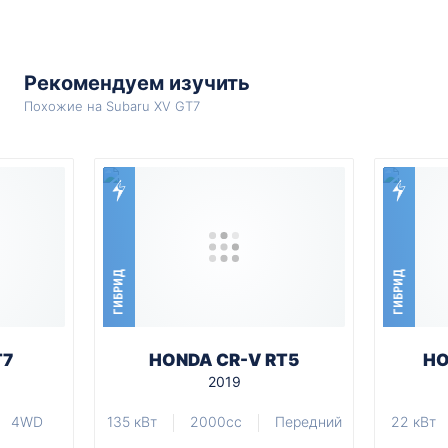
Рекомендуем изучить
Похожие на Subaru XV GT7
ГИБРИД
ГИБРИД
T7
HONDA CR-V RT5
HO
2019
4WD
135 кВт
2000cc
Передний
22 кВт