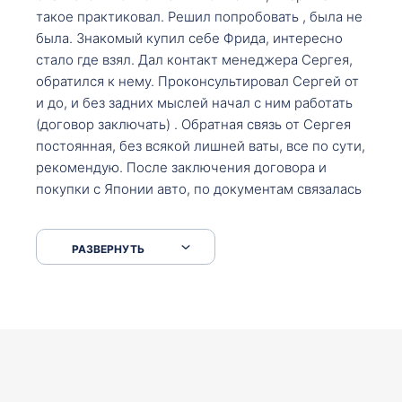
такое практиковал. Решил попробовать , была не
была. Знакомый купил себе Фрида, интересно
стало где взял. Дал контакт менеджера Сергея,
обратился к нему. Проконсультировал Сергей от
и до, и без задних мыслей начал с ним работать
(договор заключать) . Обратная связь от Сергея
постоянная, без всякой лишней ваты, все по сути,
рекомендую. После заключения договора и
покупки с Японии авто, по документам связалась
со мной Мария, все подсказала, куда, что и как,
что заполнить, куда зайти, образцы и т.д. После
РАЗВЕРНУТЬ
приехал за авто. Меня тепло встретили Сергей с
Марией. Автомобиль забрал, все супер. Спасибо
вам большое. Буду еще обращаться.