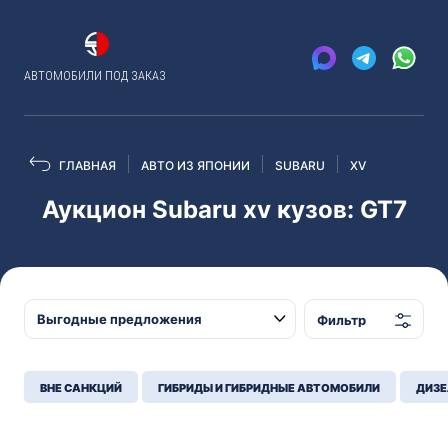
АВТОМОБИЛИ ПОД ЗАКАЗ
ГЛАВНАЯ
АВТО ИЗ ЯПОНИИ
SUBARU
XV
Аукцион Subaru xv кузов: GT7
Фильтр
ВНЕ САНКЦИЙ
ГИБРИДЫ И ГИБРИДНЫЕ АВТОМОБИЛИ
ДИЗЕ