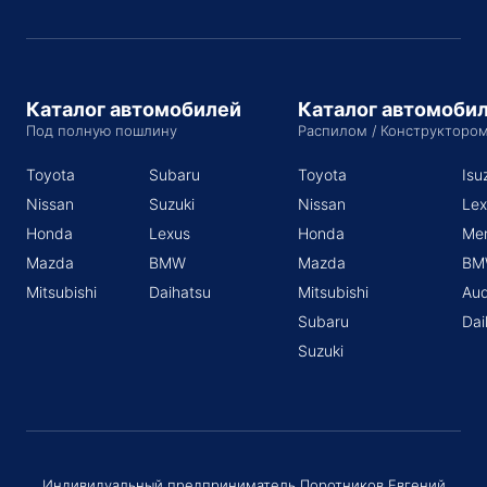
Каталог автомобилей
Каталог автомоби
Под полную пошлину
Распилом / Конструкторо
Toyota
Subaru
Toyota
Isu
Nissan
Suzuki
Nissan
Lex
Honda
Lexus
Honda
Me
Mazda
BMW
Mazda
BM
Mitsubishi
Daihatsu
Mitsubishi
Aud
Subaru
Dai
Suzuki
Индивидуальный предприниматель Поротников Евгений