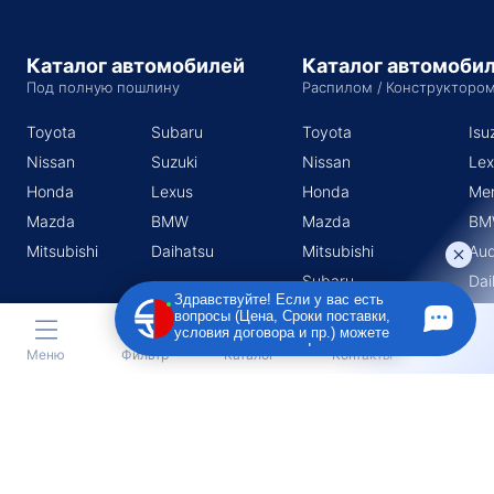
Каталог автомобилей
Каталог автомоби
Под полную пошлину
Распилом / Конструкторо
Toyota
Subaru
Toyota
Isu
Nissan
Suzuki
Nissan
Lex
Honda
Lexus
Honda
Me
Mazda
BMW
Mazda
BM
Mitsubishi
Daihatsu
Mitsubishi
Aud
Subaru
Dai
Здравствуйте! Если у вас есть
Suzuki
вопросы (Цена, Сроки поставки,
условия договора и пр.) можете
задать их мне в чат!
Меню
Фильтр
Каталог
Контакты
Индивидуальный предприниматель Поротников Евгений
Михайлович
Юридический адрес