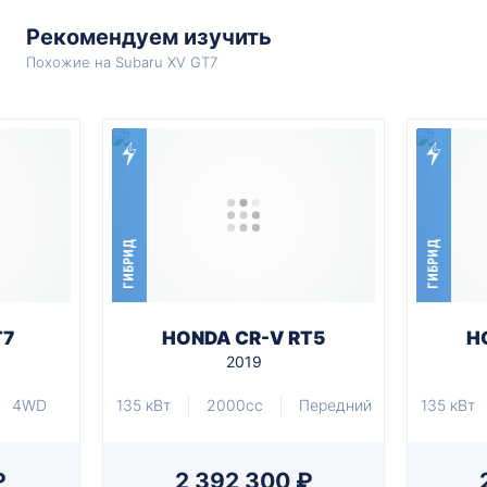
Рекомендуем изучить
Похожие на Subaru XV GT7
ГИБРИД
ГИБРИД
T7
HONDA CR-V RT5
H
2019
4WD
135 кВт
2000cc
Передний
135 кВт
₽
2 392 300 ₽