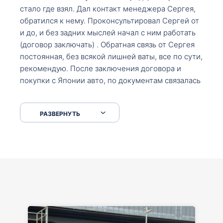
стало где взял. Дал контакт менеджера Сергея,
обратился к нему. Проконсультировал Сергей от
и до, и без задних мыслей начал с ним работать
(договор заключать) . Обратная связь от Сергея
постоянная, без всякой лишней ваты, все по сути,
рекомендую. После заключения договора и
покупки с Японии авто, по документам связалась
со мной Мария, все подсказала, куда, что и как,
что заполнить, куда зайти, образцы и т.д. После
РАЗВЕРНУТЬ
приехал за авто. Меня тепло встретили Сергей с
Марией. Автомобиль забрал, все супер. Спасибо
вам большое. Буду еще обращаться.