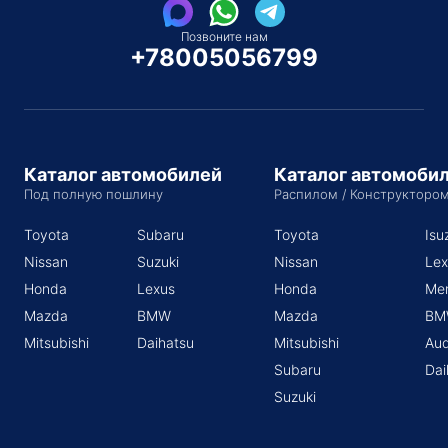
Позвоните нам
+78005056799
Каталог автомобилей
Каталог автомоби
Под полную пошлину
Распилом / Конструкторо
Toyota
Subaru
Toyota
Isu
Nissan
Suzuki
Nissan
Lex
Honda
Lexus
Honda
Me
Mazda
BMW
Mazda
BM
Mitsubishi
Daihatsu
Mitsubishi
Aud
Subaru
Dai
Suzuki