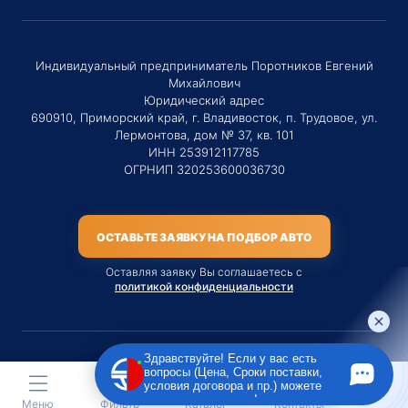
Индивидуальный предприниматель Поротников Евгений
Михайлович
Юридический адрес
690910, Приморский край, г. Владивосток, п. Трудовое, ул.
Лермонтова, дом № 37, кв. 101
ИНН 253912117785
ОГРНИП 320253600036730
ОСТАВЬТЕ ЗАЯВКУ НА ПОДБОР АВТО
Оставляя заявку Вы соглашаетесь с
политикой конфиденциальности
Здравствуйте! Если у вас есть
вопросы (Цена, Сроки поставки,
Материалы данного сайта являются публичной офертой
условия договора и пр.) можете
только на услугу сопровождения Агентом приобретения
задать их мне в чат!
Меню
Фильтр
Каталог
Контакты