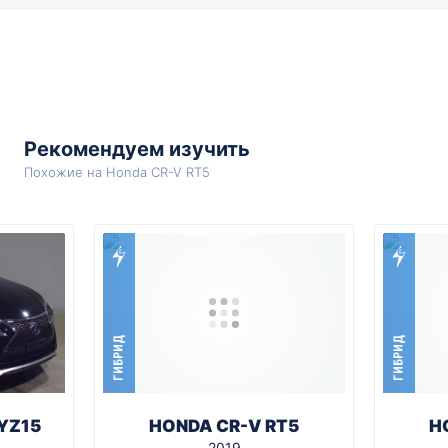
Рекомендуем изучить
Похожие на Honda CR-V RT5
ГИБРИД
ГИБРИД
YZ15
HONDA CR-V RT5
H
2019