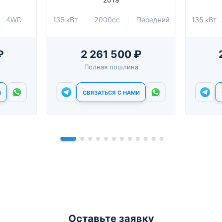
4WD
135 кВт
2000cc
Передний
135 кВт
₽
2 261 500 ₽
Полная пошлина
И
СВЯЗАТЬСЯ С НАМИ
Оставьте заявку