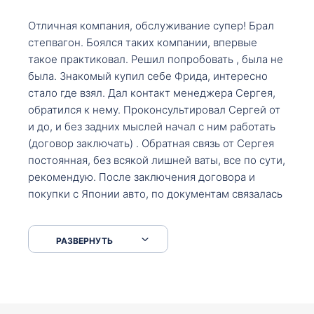
Отличная компания, обслуживание супер! Брал
степвагон. Боялся таких компании, впервые
такое практиковал. Решил попробовать , была не
была. Знакомый купил себе Фрида, интересно
стало где взял. Дал контакт менеджера Сергея,
обратился к нему. Проконсультировал Сергей от
и до, и без задних мыслей начал с ним работать
(договор заключать) . Обратная связь от Сергея
постоянная, без всякой лишней ваты, все по сути,
рекомендую. После заключения договора и
покупки с Японии авто, по документам связалась
со мной Мария, все подсказала, куда, что и как,
что заполнить, куда зайти, образцы и т.д. После
РАЗВЕРНУТЬ
приехал за авто. Меня тепло встретили Сергей с
Марией. Автомобиль забрал, все супер. Спасибо
вам большое. Буду еще обращаться.