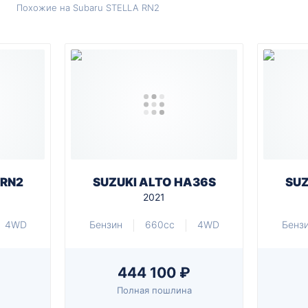
Похожие на Subaru STELLA RN2
 RN2
SUZUKI ALTO HA36S
SUZ
2021
4WD
Бензин
660cc
4WD
Бенз
444 100 ₽
Полная пошлина