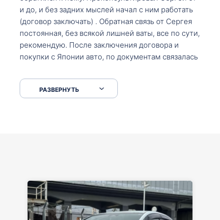
и до, и без задних мыслей начал с ним работать
(договор заключать) . Обратная связь от Сергея
постоянная, без всякой лишней ваты, все по сути,
рекомендую. После заключения договора и
покупки с Японии авто, по документам связалась
со мной Мария, все подсказала, куда, что и как,
что заполнить, куда зайти, образцы и т.д. После
РАЗВЕРНУТЬ
приехал за авто. Меня тепло встретили Сергей с
Марией. Автомобиль забрал, все супер. Спасибо
вам большое. Буду еще обращаться.