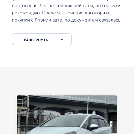
постоянная, без всякой лишней ваты, все по сути,
рекомендую. После заключения договора и
покупки с Японии авто, по документам связалась
со мной Мария, все подсказала, куда, что и как,
что заполнить, куда зайти, образцы и т.д. После
РАЗВЕРНУТЬ
приехал за авто. Меня тепло встретили Сергей с
Марией. Автомобиль забрал, все супер. Спасибо
вам большое. Буду еще обращаться.