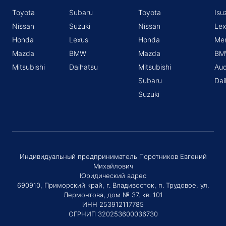
Toyota
Subaru
Toyota
Isu
Nissan
Suzuki
Nissan
Lex
Honda
Lexus
Honda
Me
Mazda
BMW
Mazda
BM
Mitsubishi
Daihatsu
Mitsubishi
Aud
Subaru
Dai
Suzuki
Индивидуальный предприниматель Поротников Евгений
Михайлович
Юридический адрес
690910, Приморский край, г. Владивосток, п. Трудовое, ул.
Лермонтова, дом № 37, кв. 101
ИНН 253912117785
ОГРНИП 320253600036730