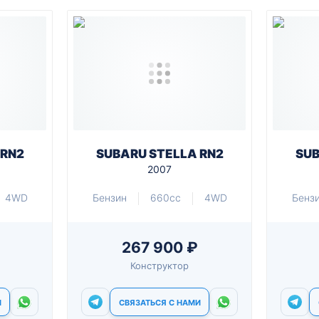
 RN2
SUBARU STELLA RN2
SUB
2007
4WD
Бензин
660cc
4WD
Бенз
267 900 ₽
Конструктор
И
СВЯЗАТЬСЯ С НАМИ