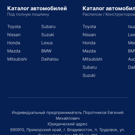
Каталог автомобилей
Каталог автомоби
Под полную пошлину
Распилом / Конструкторо
Toyota
Subaru
Toyota
Isu
Nissan
Suzuki
Nissan
Lex
Honda
Lexus
Honda
Me
Mazda
BMW
Mazda
BM
Mitsubishi
Daihatsu
Mitsubishi
Aud
Subaru
Dai
Suzuki
Индивидуальный предприниматель Поротников Евгений
Михайлович
Юридический адрес
690910, Приморский край, г. Владивосток, п. Трудовое, ул.