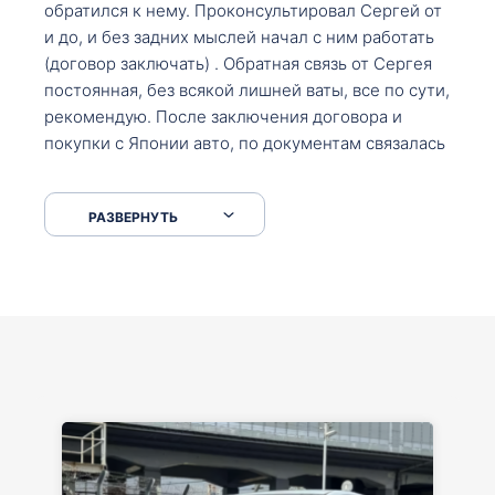
обратился к нему. Проконсультировал Сергей от
и до, и без задних мыслей начал с ним работать
(договор заключать) . Обратная связь от Сергея
постоянная, без всякой лишней ваты, все по сути,
рекомендую. После заключения договора и
покупки с Японии авто, по документам связалась
со мной Мария, все подсказала, куда, что и как,
что заполнить, куда зайти, образцы и т.д. После
РАЗВЕРНУТЬ
приехал за авто. Меня тепло встретили Сергей с
Марией. Автомобиль забрал, все супер. Спасибо
вам большое. Буду еще обращаться.