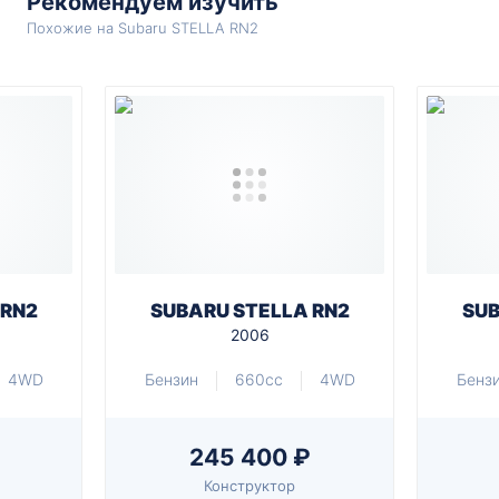
Рекомендуем изучить
Похожие на Subaru STELLA RN2
 RN2
SUBARU STELLA RN2
SUB
2006
4WD
Бензин
660cc
4WD
Бенз
245 400 ₽
Конструктор