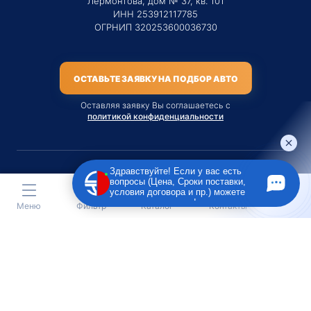
Лермонтова, дом № 37, кв. 101
ИНН 253912117785
ОГРНИП 320253600036730
ОСТАВЬТЕ ЗАЯВКУ НА ПОДБОР АВТО
Оставляя заявку Вы соглашаетесь с
политикой конфиденциальности
Здравствуйте! Если у вас есть
вопросы (Цена, Сроки поставки,
Материалы данного сайта являются публичной офертой
условия договора и пр.) можете
только на услугу сопровождения Агентом приобретения
задать их мне в чат!
Меню
Фильтр
Каталог
Контакты
транспортного средства Клиентом.
Во всех остальных случаях сайт носит исключительно
информационный характер.
Creative Custom
Разработка сайта