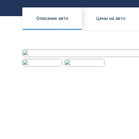
Honda
Daihatsu
Mazda
Tesla
Описание авто
Цены на авто
Suzuki
Mitsubishi
Subaru