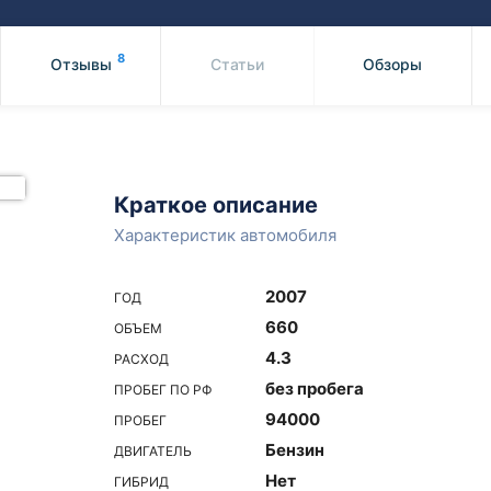
Honda
Mercedes-
Mazda
BMW
8
Отзывы
Статьи
Обзоры
Mitsubishi
Audi
Subaru
Daihatsu
Suzuki
Краткое описание
Характеристик автомобиля
2007
ГОД
660
ОБЪЕМ
4.3
РАСХОД
без пробега
ПРОБЕГ ПО РФ
94000
ПРОБЕГ
Бензин
ДВИГАТЕЛЬ
Нет
ГИБРИД