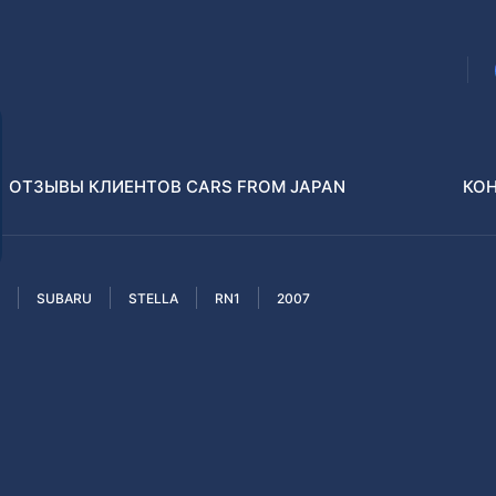
ОТЗЫВЫ КЛИЕНТОВ CARS FROM JAPAN
КО
SUBARU
STELLA
RN1
2007
Распилы и конструкторы
В РАЗБОР БЕЗ ПТС
Toyota
Isuzu
enz
Nissan
Lexus