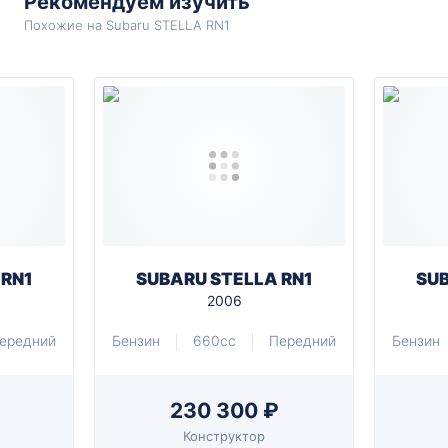
Рекомендуем изучить
Похожие на Subaru STELLA RN1
 RN1
SUBARU STELLA RN1
SUB
2006
ередний
Бензин
660cc
Передний
Бензин
230 300 ₽
Конструктор