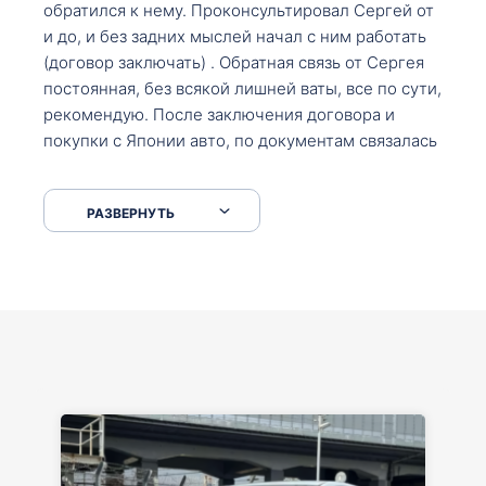
обратился к нему. Проконсультировал Сергей от
и до, и без задних мыслей начал с ним работать
(договор заключать) . Обратная связь от Сергея
постоянная, без всякой лишней ваты, все по сути,
рекомендую. После заключения договора и
покупки с Японии авто, по документам связалась
со мной Мария, все подсказала, куда, что и как,
что заполнить, куда зайти, образцы и т.д. После
РАЗВЕРНУТЬ
приехал за авто. Меня тепло встретили Сергей с
Марией. Автомобиль забрал, все супер. Спасибо
вам большое. Буду еще обращаться.