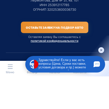
Лермонтова, дом № 37, кв. 101
ИНН 253912117785
ОГРНИП 320253600036730
ОСТАВЬТЕ ЗАЯВКУ НА ПОДБОР АВТО
Оставляя заявку Вы соглашаетесь с
политикой конфиденциальности
Здравствуйте! Если у вас есть
вопросы (Цена, Сроки поставки,
Материалы данного сайта являются публичной офертой
условия договора и пр.) можете
только на услугу сопровождения Агентом приобретения
задать их мне в чат!
Меню
Фильтр
Каталог
Контакты
транспортного средства Клиентом.
Во всех остальных случаях сайт носит исключительно
информационный характер.
Creative Custom
Разработка сайта