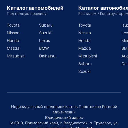
Каталог автомобилей
Каталог автомоби
Под полную пошлину
Распилом / Конструкторо
Toyota
Subaru
Toyota
Isu
Nissan
Suzuki
Nissan
Lex
Honda
Lexus
Honda
Me
Mazda
BMW
Mazda
BM
Mitsubishi
Daihatsu
Mitsubishi
Aud
Subaru
Dai
Suzuki
Индивидуальный предприниматель Поротников Евгений
Михайлович
Юридический адрес
690910, Приморский край, г. Владивосток, п. Трудовое, ул.