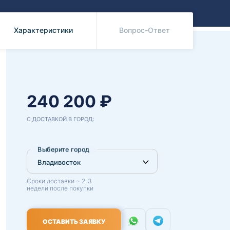
Benz
Mazda
Mitsubishi
Характеристики
Вопрос-Ответ
Isuzu
Hino
240 200 ₽
С ДОСТАВКОЙ В ГОРОД:
Выберите город
Сроки доставки ~ 2-3
недели после покупки
2;&#65438;&#65432;-
ОСТАВИТЬ ЗАЯВКУ