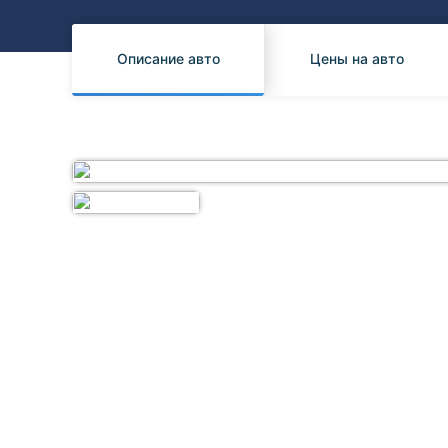
Honda
Daihatsu
Mazda
Tesla
Описание авто
Цены на авто
Suzuki
Mitsubishi
Subaru