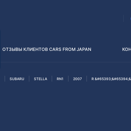
ОТЗЫВЫ КЛИЕНТОВ CARS FROM JAPAN
КО
SUBARU
STELLA
RN1
2007
R &#65393;&#65394;&
Распилы и конструкторы
В РАЗБОР БЕЗ ПТС
Toyota
Isuzu
enz
Nissan
Lexus