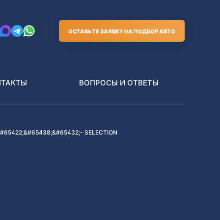
ОСТАВЬТЕ ЗАЯВКУ НА ПОДБОР АВТО
НТАКТЫ
ВОПРОСЫ И ОТВЕТЫ
#65422;&#65438;&#65432;- SELECTION
Грузовики
В РАЗБОР БЕЗ ПТС
Toyota
Nissan