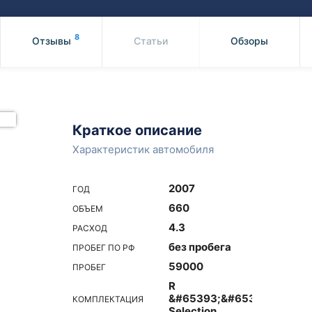
Honda
Mercedes-
Mazda
BMW
8
Отзывы
Статьи
Обзоры
Mitsubishi
Audi
Subaru
Daihatsu
Suzuki
Краткое описание
Характеристик автомобиля
2007
ГОД
660
ОБЪЕМ
4.3
РАСХОД
без пробега
ПРОБЕГ ПО РФ
59000
ПРОБЕГ
R
&#65393;&#65394;&#6542
КОМПЛЕКТАЦИЯ
Selection