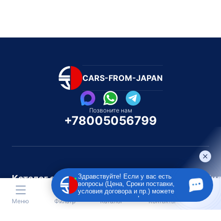
CARS-FROM-JAPAN
Позвоните нам
+78005056799
Здравствуйте! Если у вас есть
Каталог автомобилей
Каталог автомоби
вопросы (Цена, Сроки поставки,
Под полную пошлину
Распилом / Конструкторо
условия договора и пр.) можете
задать их мне в чат!
Меню
Фильтр
Каталог
Контакты
Toyota
Subaru
Toyota
Isu