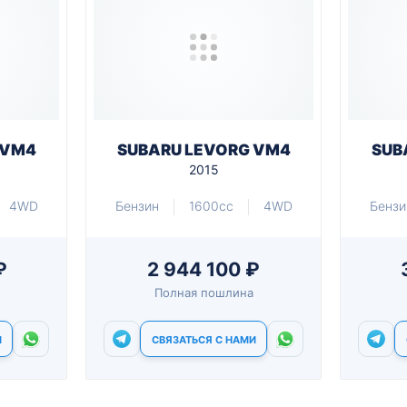
 VM4
SUBARU LEVORG VM4
SUB
2015
4WD
Бензин
1600cc
4WD
Бензи
₽
2 944 100 ₽
Полная пошлина
И
СВЯЗАТЬСЯ С НАМИ