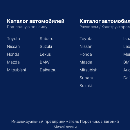
Каталог автомобилей
Каталог автомоби
Под полную пошлину
Распилом / Конструкторо
Toyota
Subaru
Toyota
Isu
Nissan
Suzuki
Nissan
Lex
Honda
Lexus
Honda
Me
Mazda
BMW
Mazda
BM
Mitsubishi
Daihatsu
Mitsubishi
Aud
Subaru
Dai
Suzuki
Индивидуальный предприниматель Поротников Евгений
Михайлович