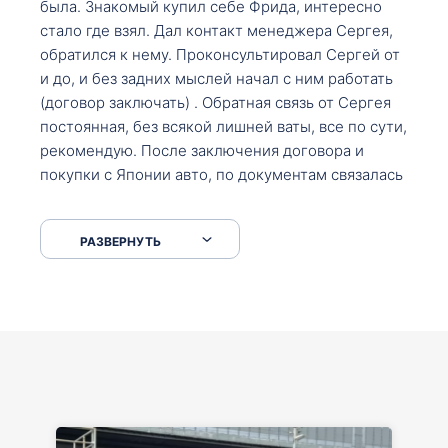
была. Знакомый купил себе Фрида, интересно
стало где взял. Дал контакт менеджера Сергея,
обратился к нему. Проконсультировал Сергей от
и до, и без задних мыслей начал с ним работать
(договор заключать) . Обратная связь от Сергея
постоянная, без всякой лишней ваты, все по сути,
рекомендую. После заключения договора и
покупки с Японии авто, по документам связалась
со мной Мария, все подсказала, куда, что и как,
что заполнить, куда зайти, образцы и т.д. После
РАЗВЕРНУТЬ
приехал за авто. Меня тепло встретили Сергей с
Марией. Автомобиль забрал, все супер. Спасибо
вам большое. Буду еще обращаться.