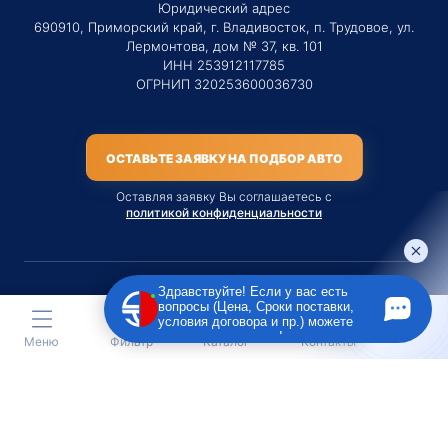
Юридический адрес
690910, Приморский край, г. Владивосток, п. Трудовое, ул.
Лермонтова, дом № 37, кв. 101
ИНН 253912117785
ОГРНИП 320253600036730
ОСТАВЬТЕ ЗАЯВКУ НА ПОДБОР АВТО
Оставляя заявку Вы соглашаетесь с
политикой конфиденциальности
Здравствуйте! Если у вас есть
вопросы (Цена, Сроки поставки,
Материалы данного сайта являются публичной офертой
условия договора и пр.) можете
только на услугу сопровождения Агентом приобретения
задать их мне в чат!
Меню
Фильтр
Каталог
Контакты
транспортного средства Клиентом.
Во всех остальных случаях сайт носит исключительно
информационный характер.