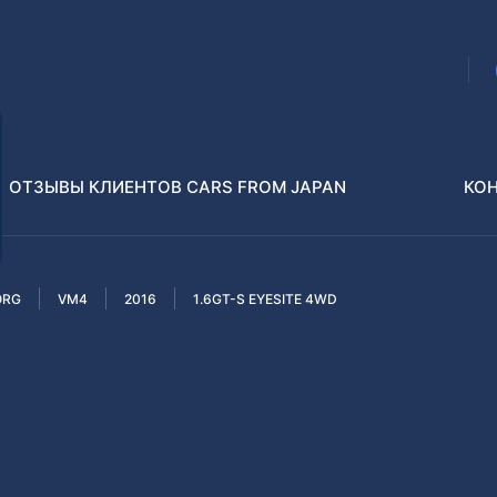
ОТЗЫВЫ КЛИЕНТОВ CARS FROM JAPAN
КО
ORG
VM4
2016
1.6GT-S EYESITE 4WD
Распилы и конструкторы
В РАЗБОР БЕЗ ПТС
Toyota
Isuzu
enz
Nissan
Lexus