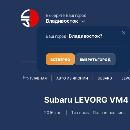
Выберите Ваш город
Владивосток
Владивосток?
Ваш город
КАТАЛОГ
О НАС
ВСЕ ВЕРНО
ВЫБРАТЬ ГОРОД
ГЛАВНАЯ
АВТО ИЗ ЯПОНИИ
SUBARU
LEV
Полная пошлина
ЦЕЛЫЕ АВТО С ПТС
Subaru LEVORG VM4
Toyota
Lexus
2016 год
Тип ввоза: Полная пошлина
Nissan
Mercedes-B