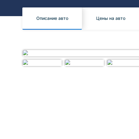
Honda
Daihatsu
Mazda
Tesla
Описание авто
Цены на авто
Suzuki
Mitsubishi
Subaru