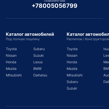
Позвоните нам
+78005056799
Каталог автомобилей
Каталог автомоби
Под полную пошлину
Распилом / Конструкторо
Toyota
Subaru
Toyota
Isu
Nissan
Suzuki
Nissan
Lex
Honda
Lexus
Honda
Me
Mazda
BMW
Mazda
BM
Mitsubishi
Daihatsu
Mitsubishi
Aud
Subaru
Dai
Suzuki