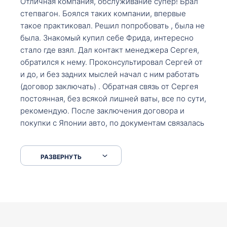
Отличная компания, обслуживание супер! Брал
степвагон. Боялся таких компании, впервые
такое практиковал. Решил попробовать , была не
была. Знакомый купил себе Фрида, интересно
стало где взял. Дал контакт менеджера Сергея,
обратился к нему. Проконсультировал Сергей от
и до, и без задних мыслей начал с ним работать
(договор заключать) . Обратная связь от Сергея
постоянная, без всякой лишней ваты, все по сути,
рекомендую. После заключения договора и
покупки с Японии авто, по документам связалась
со мной Мария, все подсказала, куда, что и как,
что заполнить, куда зайти, образцы и т.д. После
РАЗВЕРНУТЬ
приехал за авто. Меня тепло встретили Сергей с
Марией. Автомобиль забрал, все супер. Спасибо
вам большое. Буду еще обращаться.