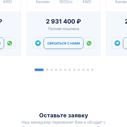
4WD
Бензин
1600cc
4WD
Бензи
₽
2 931 400 ₽
Полная пошлина
И
СВЯЗАТЬСЯ С НАМИ
Оставьте заявку
Наш менеджер перезвонит Вам и обсудит с