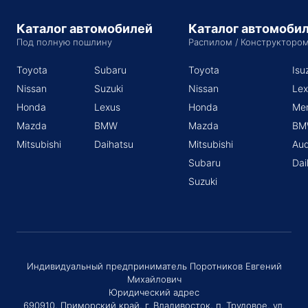
Каталог автомобилей
Каталог автомоби
Под полную пошлину
Распилом / Конструкторо
Toyota
Subaru
Toyota
Isu
Nissan
Suzuki
Nissan
Lex
Honda
Lexus
Honda
Me
Mazda
BMW
Mazda
BM
Mitsubishi
Daihatsu
Mitsubishi
Aud
Subaru
Dai
Suzuki
Индивидуальный предприниматель Поротников Евгений
Михайлович
Юридический адрес
690910, Приморский край, г. Владивосток, п. Трудовое, ул.