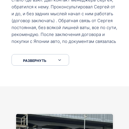
обратился к нему. Проконсультировал Сергей от
и до, и без задних мыслей начал с ним работать
(договор заключать) . Обратная связь от Сергея
постоянная, без всякой лишней ваты, все по сути,
рекомендую. После заключения договора и
покупки с Японии авто, по документам связалась
со мной Мария, все подсказала, куда, что и как,
что заполнить, куда зайти, образцы и т.д. После
РАЗВЕРНУТЬ
приехал за авто. Меня тепло встретили Сергей с
Марией. Автомобиль забрал, все супер. Спасибо
вам большое. Буду еще обращаться.