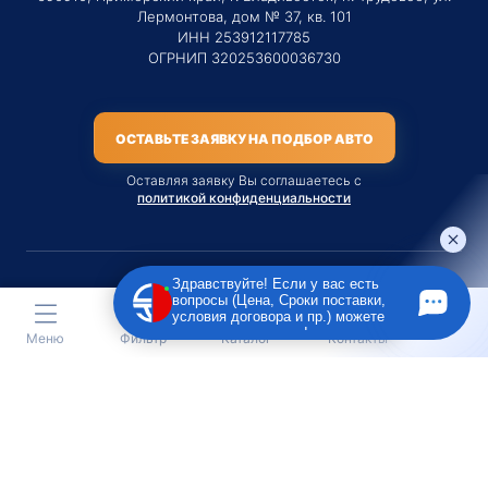
Лермонтова, дом № 37, кв. 101
ИНН 253912117785
ОГРНИП 320253600036730
ОСТАВЬТЕ ЗАЯВКУ НА ПОДБОР АВТО
Оставляя заявку Вы соглашаетесь с
политикой конфиденциальности
Здравствуйте! Если у вас есть
вопросы (Цена, Сроки поставки,
Материалы данного сайта являются публичной офертой
условия договора и пр.) можете
только на услугу сопровождения Агентом приобретения
задать их мне в чат!
Меню
Фильтр
Каталог
Контакты
транспортного средства Клиентом.
Во всех остальных случаях сайт носит исключительно
информационный характер.