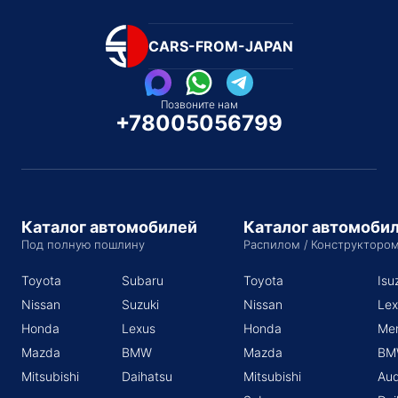
CARS-FROM-JAPAN
Позвоните нам
+78005056799
Каталог автомобилей
Каталог автомоби
Под полную пошлину
Распилом / Конструкторо
Toyota
Subaru
Toyota
Isu
Nissan
Suzuki
Nissan
Lex
Honda
Lexus
Honda
Me
Mazda
BMW
Mazda
BM
Mitsubishi
Daihatsu
Mitsubishi
Aud