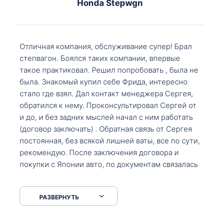
Honda Stepwgn
Отличная компания, обслуживание супер! Брал
степвагон. Боялся таких компании, впервые
такое практиковал. Решил попробовать , была не
была. Знакомый купил себе Фрида, интересно
стало где взял. Дал контакт менеджера Сергея,
обратился к нему. Проконсультировал Сергей от
и до, и без задних мыслей начал с ним работать
(договор заключать) . Обратная связь от Сергея
постоянная, без всякой лишней ваты, все по сути,
рекомендую. После заключения договора и
покупки с Японии авто, по документам связалась
со мной Мария, все подсказала, куда, что и как,
что заполнить, куда зайти, образцы и т.д. После
РАЗВЕРНУТЬ
приехал за авто. Меня тепло встретили Сергей с
Марией. Автомобиль забрал, все супер. Спасибо