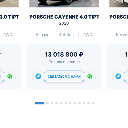
.0 TIPTRONIC
PORSCHE CAYENNE 4.0 TIPTRONIC TUR
PORSCH
2020
4WD
Бензин
4000cc
4WD
Бензи
₽
13 018 800 ₽
Полная пошлина
И
СВЯЗАТЬСЯ С НАМИ