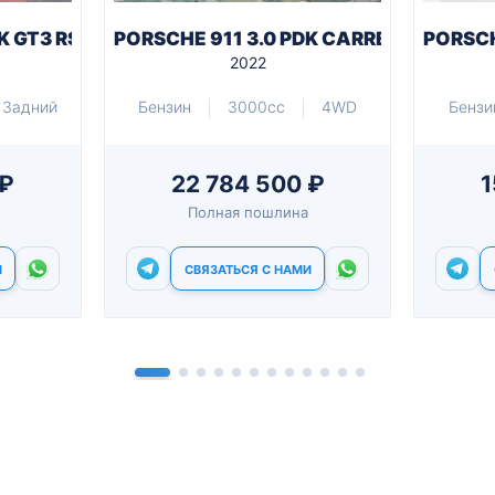
K GT3 RS
PORSCHE 911 3.0 PDK CARRERA 4 GTS 
PORSCH
2022
Задний
Бензин
3000cc
4WD
Бензи
 ₽
22 784 500 ₽
1
Полная пошлина
И
СВЯЗАТЬСЯ С НАМИ