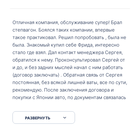
Отличная компания, обслуживание супер! Брал
степвагон. Боялся таких компании, впервые
такое практиковал. Решил попробовать , была не
была. Знакомый купил себе Фрида, интересно
стало где взял. Дал контакт менеджера Сергея,
обратился к нему. Проконсультировал Сергей от
и до, и без задних мыслей начал с ним работать
(договор заключать) . Обратная связь от Сергея
постоянная, без всякой лишней ваты, все по сути,
рекомендую. После заключения договора и
покупки с Японии авто, по документам связалась
со мной Мария, все подсказала, куда, что и как,
что заполнить, куда зайти, образцы и т.д. После
РАЗВЕРНУТЬ
приехал за авто. Меня тепло встретили Сергей с
Марией. Автомобиль забрал, все супер. Спасибо
вам большое. Буду еще обращаться.