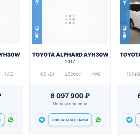
ГИБРИД
ГИБРИД
AYH30W
TOYOTA ALPHARD AYH30W
TOYOT
2017
4WD
105 кВт
2500cc
4WD
105 кВ
₽
6 097 900 ₽
Полная пошлина
И
СВЯЗАТЬСЯ С НАМИ