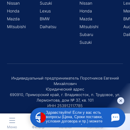
Nissan
Suzuki
Nissan
Lex
Honda
Lexus
Honda
Me
Mazda
BMW
Mazda
BM
Mitsubishi
Daihatsu
Mitsubishi
Aud
Subaru
Dai
Suzuki
Индивидуальный предприниматель Поротников Евгений
Михайлович
Юридический адрес
690910, Приморский край, г. Владивосток, п. Трудовое, ул.
Лермонтова, дом № 37, кв. 101
ИНН 253912117785
ОГРНИП 320253600036730
Здравствуйте! Если у вас есть
вопросы (Цена, Сроки поставки,
условия договора и пр.) можете
задать их мне в чат!
Меню
Фильтр
Каталог
Контакты