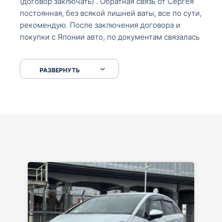
(договор заключать) . Обратная связь от Сергея
постоянная, без всякой лишней ваты, все по сути,
рекомендую. После заключения договора и
покупки с Японии авто, по документам связалась
со мной Мария, все подсказала, куда, что и как,
что заполнить, куда зайти, образцы и т.д. После
РАЗВЕРНУТЬ
приехал за авто. Меня тепло встретили Сергей с
Марией. Автомобиль забрал, все супер. Спасибо
вам большое. Буду еще обращаться.