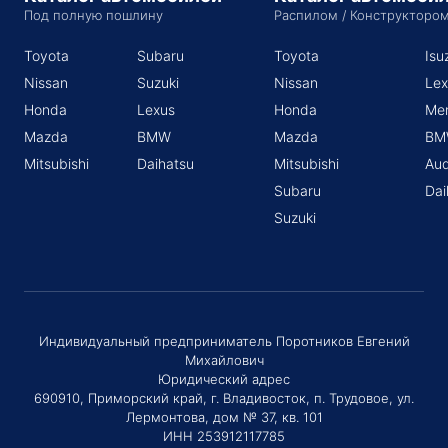
Под полную пошлину
Распилом / Конструкторо
Toyota
Subaru
Toyota
Isu
Nissan
Suzuki
Nissan
Lex
Honda
Lexus
Honda
Me
Mazda
BMW
Mazda
BM
Mitsubishi
Daihatsu
Mitsubishi
Aud
Subaru
Dai
Suzuki
Индивидуальный предприниматель Поротников Евгений
Михайлович
Юридический адрес
690910, Приморский край, г. Владивосток, п. Трудовое, ул.
Лермонтова, дом № 37, кв. 101
ИНН 253912117785