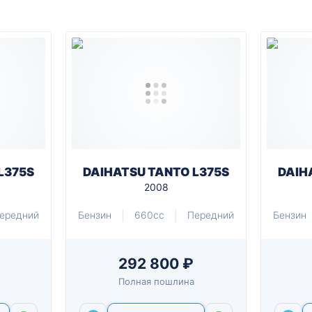
L375S
DAIHATSU TANTO L375S
DAIH
2008
ередний
Бензин
660cc
Передний
Бензин
292 800 ₽
Полная пошлина