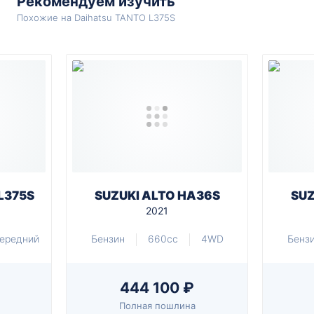
Рекомендуем изучить
Похожие на Daihatsu TANTO L375S
L375S
SUZUKI ALTO HA36S
SUZ
2021
ередний
Бензин
660cc
4WD
Бенз
444 100 ₽
Полная пошлина