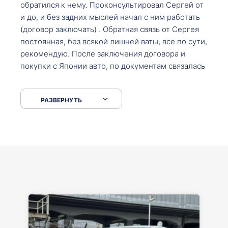
обратился к нему. Проконсультировал Сергей от
и до, и без задних мыслей начал с ним работать
(договор заключать) . Обратная связь от Сергея
постоянная, без всякой лишней ваты, все по сути,
рекомендую. После заключения договора и
покупки с Японии авто, по документам связалась
со мной Мария, все подсказала, куда, что и как,
что заполнить, куда зайти, образцы и т.д. После
РАЗВЕРНУТЬ
приехал за авто. Меня тепло встретили Сергей с
Марией. Автомобиль забрал, все супер. Спасибо
вам большое. Буду еще обращаться.