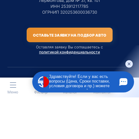
Лермонтова, дом № 37, кв. 101
ИНН 253912117785
ОГРНИП 320253600036730
ОСТАВЬТЕ ЗАЯВКУ НА ПОДБОР АВТО
Оставляя заявку Вы соглашаетесь с
политикой конфиденциальности
Здравствуйте! Если у вас есть
вопросы (Цена, Сроки поставки,
Материалы данного сайта являются публичной офертой
условия договора и пр.) можете
только на услугу сопровождения Агентом приобретения
задать их мне в чат!
Меню
Фильтр
Каталог
Контакты
транспортного средства Клиентом.
Во всех остальных случаях сайт носит исключительно
информационный характер.
Creative Custom
Разработка сайта