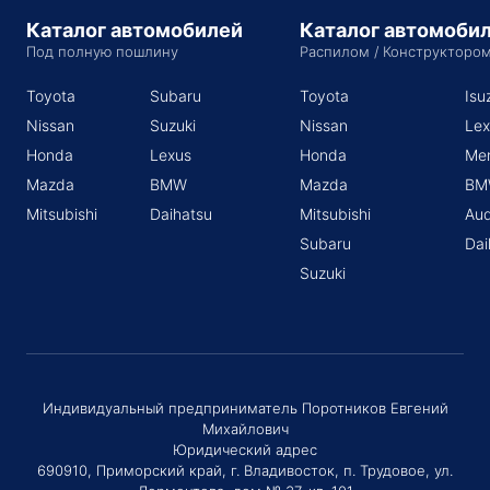
Каталог автомобилей
Каталог автомоби
Под полную пошлину
Распилом / Конструкторо
Toyota
Subaru
Toyota
Isu
Nissan
Suzuki
Nissan
Lex
Honda
Lexus
Honda
Me
Mazda
BMW
Mazda
BM
Mitsubishi
Daihatsu
Mitsubishi
Aud
Subaru
Dai
Suzuki
Индивидуальный предприниматель Поротников Евгений
Михайлович
Юридический адрес
690910, Приморский край, г. Владивосток, п. Трудовое, ул.