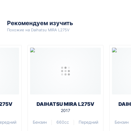
Рекомендуем изучить
Похожие на Daihatsu MIRA L275V
L275V
DAIHATSU MIRA L275V
DAIH
2017
ередний
Бензин
660cc
Передний
Бензин