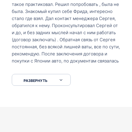
такое практиковал. Решил попробовать , была не
была. Знакомый купил себе Фрида, интересно
стало где взял. Дал контакт менеджера Сергея,
обратился к нему. Проконсультировал Сергей от
и до, и без задних мыслей начал с ним работать
(договор заключать) . Обратная связь от Сергея
постоянная, без всякой лишней ваты, все по сути,
рекомендую. После заключения договора и
покупки с Японии авто, по документам связалась
со мной Мария, все подсказала, куда, что и как,
что заполнить, куда зайти, образцы и т.д. После
РАЗВЕРНУТЬ
приехал за авто. Меня тепло встретили Сергей с
Марией. Автомобиль забрал, все супер. Спасибо
вам большое. Буду еще обращаться.