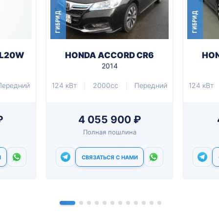
ГИБРИД
ГИБРИД
GL20W
HONDA ACCORD CR6
HON
2014
Передний
124 кВт
2000cc
Передний
124 кВт
₽
4 055 900 ₽
Полная пошлина
И
СВЯЗАТЬСЯ С НАМИ