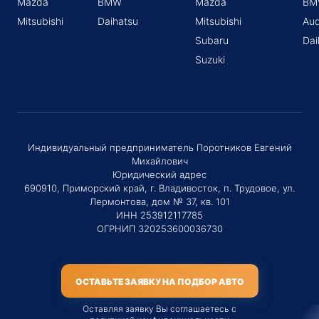
Mazda
BMW
Mazda
BM
Mitsubishi
Daihatsu
Mitsubishi
Aud
Subaru
Dai
Suzuki
Индивидуальный предприниматель Поротников Евгений
Михайлович
Юридический адрес
690910, Приморский край, г. Владивосток, п. Трудовое, ул.
Лермонтова, дом № 37, кв. 101
ИНН 253912117785
ОГРНИП 320253600036730
ОСТАВЬТЕ ЗАЯВКУ НА ПОДБОР АВТО
Оставляя заявку Вы соглашаетесь с