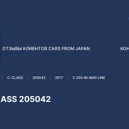
ОТЗЫВЫ КЛИЕНТОВ CARS FROM JAPAN
КО
C-CLASS
205042
2017
C 200 AV AMG LINE
Распилы и конструкторы
В РАЗБОР БЕЗ ПТС
LASS 205042
Toyota
Isuzu
enz
Nissan
Lexus