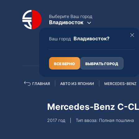
Выберите Ваш город
Владивосток
Владивосток?
Ваш город
КАТАЛОГ
О НАС
ВСЕ ВЕРНО
ВЫБРАТЬ ГОРОД
ГЛАВНАЯ
АВТО ИЗ ЯПОНИИ
MERCEDES-BENZ
Полная пошлина
ЦЕЛЫЕ АВТО С ПТС
Mercedes-Benz C-C
Toyota
Lexus
2017 год
Тип ввоза: Полная пошлина
Nissan
Mercedes-B