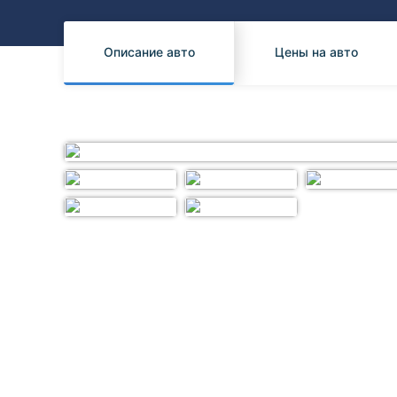
Honda
Daihatsu
Mazda
Tesla
Описание авто
Цены на авто
Suzuki
Mitsubishi
Subaru