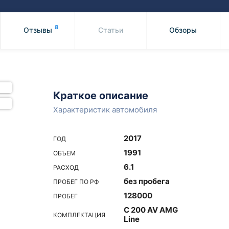
Honda
Mercedes-
Mazda
BMW
8
Отзывы
Статьи
Обзоры
Mitsubishi
Audi
Subaru
Daihatsu
Suzuki
Краткое описание
Характеристик автомобиля
2017
ГОД
1991
ОБЪЕМ
6.1
РАСХОД
без пробега
ПРОБЕГ ПО РФ
128000
ПРОБЕГ
C 200 AV AMG
КОМПЛЕКТАЦИЯ
Line