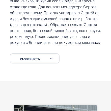
была. Знакомый купил себе Фрида, интересно
стало где взял. Дал контакт менеджера Сергея,
обратился к нему. Проконсультировал Сергей от
и до, и без задних мыслей начал с ним работать
(договор заключать) . Обратная связь от Сергея
постоянная, без всякой лишней ваты, все по сути,
рекомендую. После заключения договора и
покупки с Японии авто, по документам связалась
со мной Мария, все подсказала, куда, что и как,
что заполнить, куда зайти, образцы и т.д. После
РАЗВЕРНУТЬ
приехал за авто. Меня тепло встретили Сергей с
Марией. Автомобиль забрал, все супер. Спасибо
вам большое. Буду еще обращаться.