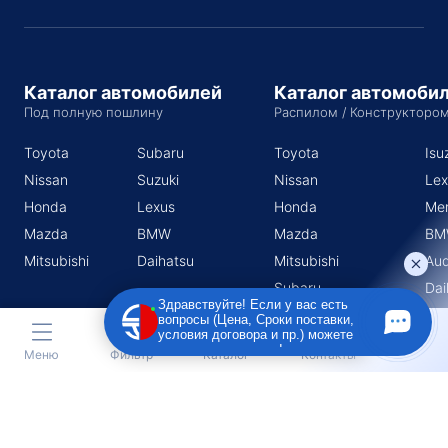
Каталог автомобилей
Каталог автомоби
Под полную пошлину
Распилом / Конструкторо
Toyota
Subaru
Toyota
Isu
Nissan
Suzuki
Nissan
Lex
Honda
Lexus
Honda
Me
Mazda
BMW
Mazda
BM
Mitsubishi
Daihatsu
Mitsubishi
Aud
Subaru
Dai
Здравствуйте! Если у вас есть
Suzuki
вопросы (Цена, Сроки поставки,
условия договора и пр.) можете
задать их мне в чат!
Меню
Фильтр
Каталог
Контакты
Индивидуальный предприниматель Поротников Евгений