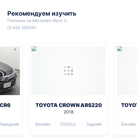
Рекомендуем изучить
Похожие на Mercedes-Benz C-
CLASS 205042
 CR6
TOYOTA CROWN ARS220
TOYO
2018
Передний
Бензин
2000cc
Задний
Бензин