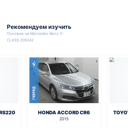
Рекомендуем изучить
Похожие на Mercedes-Benz C-
CLASS 205042
ГИБРИД
RS220
HONDA ACCORD CR6
TOYO
2015