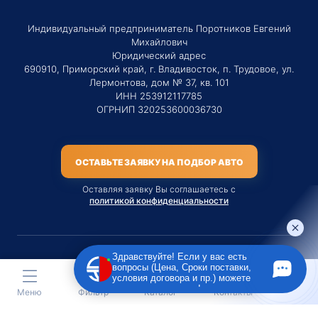
Индивидуальный предприниматель Поротников Евгений
Михайлович
Юридический адрес
690910, Приморский край, г. Владивосток, п. Трудовое, ул.
Лермонтова, дом № 37, кв. 101
ИНН 253912117785
ОГРНИП 320253600036730
ОСТАВЬТЕ ЗАЯВКУ НА ПОДБОР АВТО
Оставляя заявку Вы соглашаетесь с
политикой конфиденциальности
Здравствуйте! Если у вас есть
вопросы (Цена, Сроки поставки,
Материалы данного сайта являются публичной офертой
условия договора и пр.) можете
только на услугу сопровождения Агентом приобретения
задать их мне в чат!
Меню
Фильтр
Каталог
Контакты
транспортного средства Клиентом.