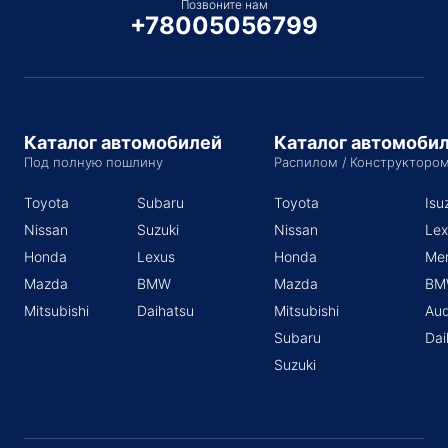
Позвоните нам
+78005056799
Каталог автомобилей
Каталог автомоби
Под полную пошлину
Распилом / Конструкторо
Toyota
Subaru
Toyota
Isu
Nissan
Suzuki
Nissan
Lex
Honda
Lexus
Honda
Me
Mazda
BMW
Mazda
BM
Mitsubishi
Daihatsu
Mitsubishi
Aud
Subaru
Dai
Suzuki