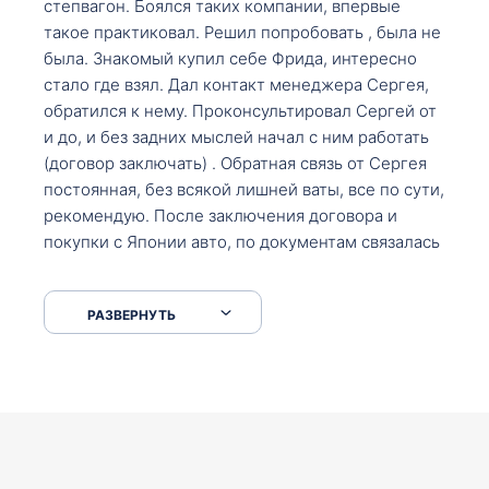
степвагон. Боялся таких компании, впервые
такое практиковал. Решил попробовать , была не
была. Знакомый купил себе Фрида, интересно
стало где взял. Дал контакт менеджера Сергея,
обратился к нему. Проконсультировал Сергей от
и до, и без задних мыслей начал с ним работать
(договор заключать) . Обратная связь от Сергея
постоянная, без всякой лишней ваты, все по сути,
рекомендую. После заключения договора и
покупки с Японии авто, по документам связалась
со мной Мария, все подсказала, куда, что и как,
что заполнить, куда зайти, образцы и т.д. После
РАЗВЕРНУТЬ
приехал за авто. Меня тепло встретили Сергей с
Марией. Автомобиль забрал, все супер. Спасибо
вам большое. Буду еще обращаться.