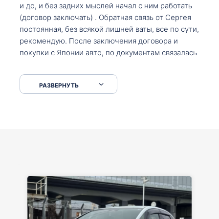
и до, и без задних мыслей начал с ним работать
(договор заключать) . Обратная связь от Сергея
постоянная, без всякой лишней ваты, все по сути,
рекомендую. После заключения договора и
покупки с Японии авто, по документам связалась
со мной Мария, все подсказала, куда, что и как,
что заполнить, куда зайти, образцы и т.д. После
РАЗВЕРНУТЬ
приехал за авто. Меня тепло встретили Сергей с
Марией. Автомобиль забрал, все супер. Спасибо
вам большое. Буду еще обращаться.