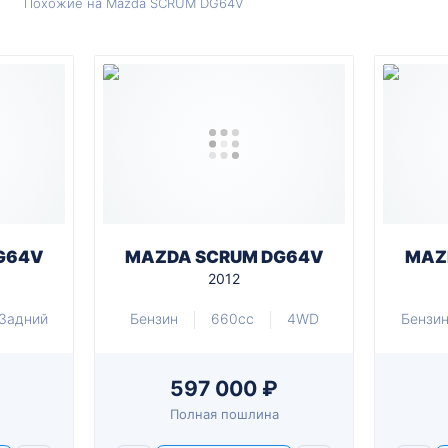
Похожие на Mazda SCRUM DG64V
G64V
MAZDA SCRUM DG64V
MAZ
2012
Задний
Бензин
660cc
4WD
Бензи
597 000 ₽
Полная пошлина