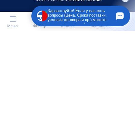
Здравствуйте! Если у вас есть
вопросы (Цена, Сроки поставки,
условия договора и пр.) можете
задать их мне в чат!
Меню
Фильтр
Каталог
Контакты