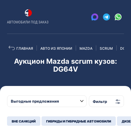
АВТОМОБИЛИ ПОД ЗАКАЗ
ГЛАВНАЯ
АВТО ИЗ ЯПОНИИ
MAZDA
SCRUM
DG64
Аукцион Mazda scrum кузов:
DG64V
Фильтр
ВНЕ САНКЦИЙ
ГИБРИДЫ И ГИБРИДНЫЕ АВТОМОБИЛИ
ДИЗЕ