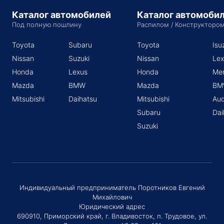
Каталог автомобилей
Каталог автомоби
Под полную пошлину
Распилом / Конструкторо
Toyota
Subaru
Toyota
Isu
Nissan
Suzuki
Nissan
Lex
Honda
Lexus
Honda
Me
Mazda
BMW
Mazda
BM
Mitsubishi
Daihatsu
Mitsubishi
Aud
Subaru
Dai
Suzuki
Индивидуальный предприниматель Поротников Евгений
Михайлович
Юридический адрес
690910, Приморский край, г. Владивосток, п. Трудовое, ул.