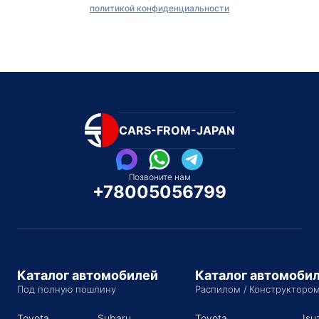
политикой конфиденциальности
CARS-FROM-JAPAN
Позвоните нам
+78005056799
Каталог автомобилей
Каталог автомоби
Под полную пошлину
Распилом / Конструкторо
Toyota
Subaru
Toyota
Isu