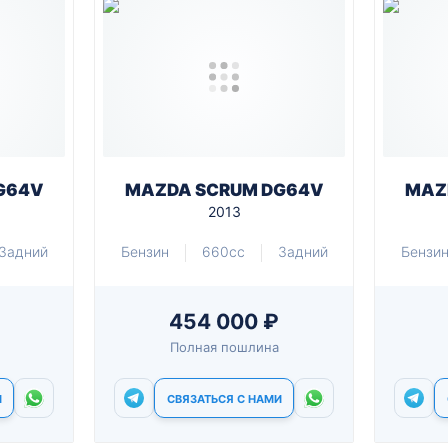
G64V
MAZDA SCRUM DG64V
MAZ
2013
Задний
Бензин
660cc
Задний
Бензи
454 000 ₽
Полная пошлина
И
СВЯЗАТЬСЯ С НАМИ