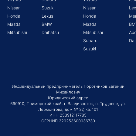
Nissan
Suzuki
Nissan
Lex
Honda
Lexus
Honda
Me
Mazda
BMW
Mazda
BM
Mitsubishi
Daihatsu
Mitsubishi
Aud
Subaru
Dai
Suzuki
Индивидуальный предприниматель Поротников Евгений
Михайлович
Юридический адрес
690910, Приморский край, г. Владивосток, п. Трудовое, ул.
Лермонтова, дом № 37, кв. 101
ИНН 253912117785
ОГРНИП 320253600036730