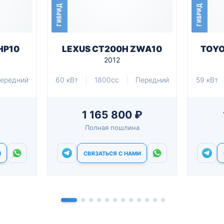
ГИБРИД
ГИБРИД
HP10
LEXUS CT200H ZWA10
TOYO
2012
ередний
60 кВт
1800cc
Передний
59 кВт
1 165 800 ₽
Полная пошлина
И
СВЯЗАТЬСЯ С НАМИ