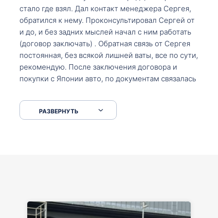
стало где взял. Дал контакт менеджера Сергея,
обратился к нему. Проконсультировал Сергей от
и до, и без задних мыслей начал с ним работать
(договор заключать) . Обратная связь от Сергея
постоянная, без всякой лишней ваты, все по сути,
рекомендую. После заключения договора и
покупки с Японии авто, по документам связалась
со мной Мария, все подсказала, куда, что и как,
что заполнить, куда зайти, образцы и т.д. После
РАЗВЕРНУТЬ
приехал за авто. Меня тепло встретили Сергей с
Марией. Автомобиль забрал, все супер. Спасибо
вам большое. Буду еще обращаться.