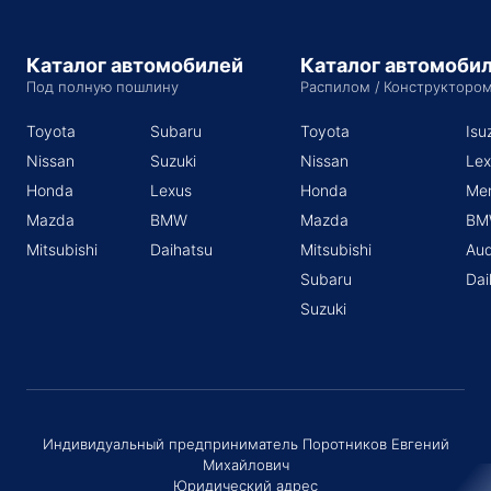
Каталог автомобилей
Каталог автомоби
Под полную пошлину
Распилом / Конструкторо
Toyota
Subaru
Toyota
Isu
Nissan
Suzuki
Nissan
Lex
Honda
Lexus
Honda
Me
Mazda
BMW
Mazda
BM
Mitsubishi
Daihatsu
Mitsubishi
Aud
Subaru
Dai
Suzuki
Индивидуальный предприниматель Поротников Евгений
Михайлович
Юридический адрес