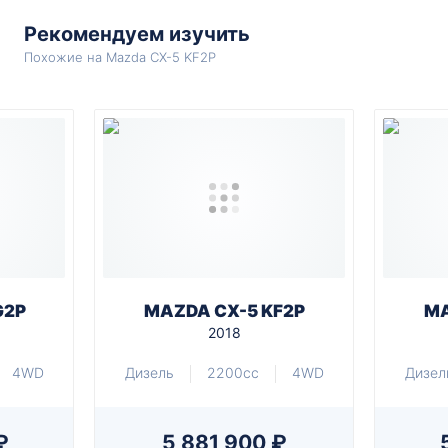
Рекомендуем изучить
Похожие на Mazda CX-5 KF2P
G2P
MAZDA CX-5 KF2P
MA
2018
4WD
Дизель
2200cc
4WD
Дизел
₽
5 881 900 ₽