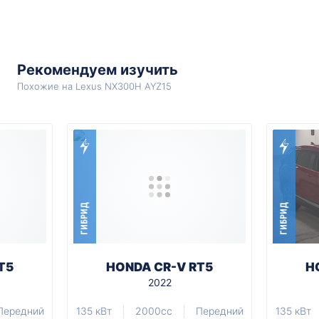
Рекомендуем изучить
Похожие на Lexus NX300H AYZ15
ГИБРИД
ГИБРИД
T5
HONDA CR-V RT5
H
2022
Передний
135 кВт
2000cc
Передний
135 кВт