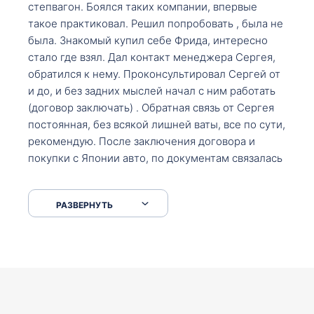
степвагон. Боялся таких компании, впервые
такое практиковал. Решил попробовать , была не
была. Знакомый купил себе Фрида, интересно
стало где взял. Дал контакт менеджера Сергея,
обратился к нему. Проконсультировал Сергей от
и до, и без задних мыслей начал с ним работать
(договор заключать) . Обратная связь от Сергея
постоянная, без всякой лишней ваты, все по сути,
рекомендую. После заключения договора и
покупки с Японии авто, по документам связалась
со мной Мария, все подсказала, куда, что и как,
что заполнить, куда зайти, образцы и т.д. После
РАЗВЕРНУТЬ
приехал за авто. Меня тепло встретили Сергей с
Марией. Автомобиль забрал, все супер. Спасибо
вам большое. Буду еще обращаться.