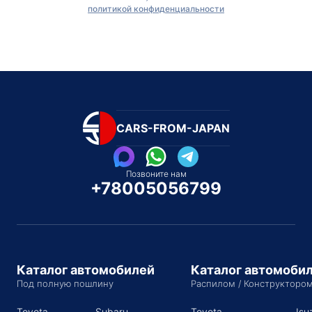
политикой конфиденциальности
CARS-FROM-JAPAN
Позвоните нам
+78005056799
Каталог автомобилей
Каталог автомоби
Под полную пошлину
Распилом / Конструкторо
Toyota
Subaru
Toyota
Isu