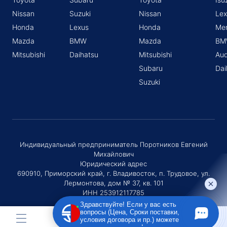
Nissan
Suzuki
Nissan
Lex
Honda
Lexus
Honda
Me
Mazda
BMW
Mazda
BM
Mitsubishi
Daihatsu
Mitsubishi
Aud
Subaru
Dai
Suzuki
Индивидуальный предприниматель Поротников Евгений
Михайлович
Юридический адрес
690910, Приморский край, г. Владивосток, п. Трудовое, ул.
Лермонтова, дом № 37, кв. 101
ИНН 253912117785
ОГРНИП 320253600036730
Здравствуйте! Если у вас есть
вопросы (Цена, Сроки поставки,
условия договора и пр.) можете