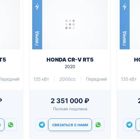
ГИБРИД
ГИБРИД
T5
HONDA CR-V RT5
H
2020
Передний
135 кВт
2000cc
Передний
135 кВт
₽
2 351 000 ₽
Полная пошлина
И
СВЯЗАТЬСЯ С НАМИ