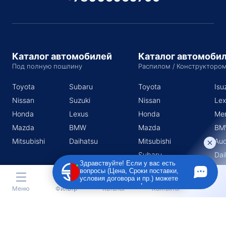
Каталог автомобилей
Каталог автомоби
Под полную пошлину
Распилом / Конструкторо
Toyota
Subaru
Toyota
Isu
Nissan
Suzuki
Nissan
Lex
Honda
Lexus
Honda
Me
Mazda
BMW
Mazda
BM
Mitsubishi
Daihatsu
Mitsubishi
Aud
Subaru
Dai
Здравствуйте! Если у вас есть
Suzuki
вопросы (Цена, Сроки поставки,
условия договора и пр.) можете
задать их мне в чат!
Меню
Фильтр
Каталог
Контакты