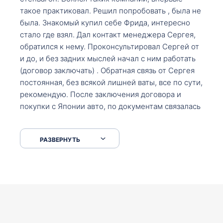
такое практиковал. Решил попробовать , была не
была. Знакомый купил себе Фрида, интересно
стало где взял. Дал контакт менеджера Сергея,
обратился к нему. Проконсультировал Сергей от
и до, и без задних мыслей начал с ним работать
(договор заключать) . Обратная связь от Сергея
постоянная, без всякой лишней ваты, все по сути,
рекомендую. После заключения договора и
покупки с Японии авто, по документам связалась
со мной Мария, все подсказала, куда, что и как,
что заполнить, куда зайти, образцы и т.д. После
РАЗВЕРНУТЬ
приехал за авто. Меня тепло встретили Сергей с
Марией. Автомобиль забрал, все супер. Спасибо
вам большое. Буду еще обращаться.