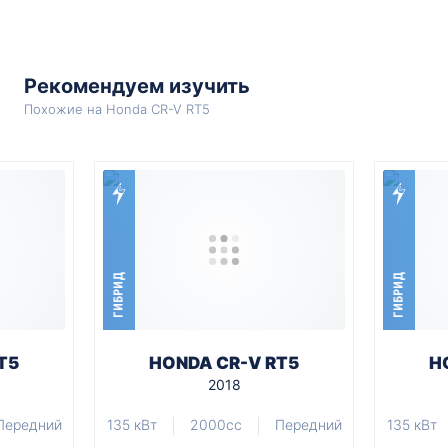
Рекомендуем изучить
Похожие на Honda CR-V RT5
ГИБРИД
ГИБРИД
T5
HONDA CR-V RT5
H
2018
Передний
135 кВт
2000cc
Передний
135 кВт