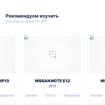
Рекомендуем изучить
Похожие на Honda FIT GP5
HP10
NISSAN NOTE E12
N
2015
ередний
Бензин
1200cc
Передний
Бензин