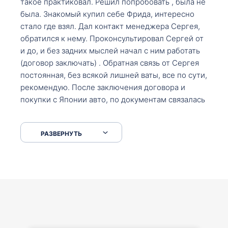
такое практиковал. Решил попробовать , была не
была. Знакомый купил себе Фрида, интересно
стало где взял. Дал контакт менеджера Сергея,
обратился к нему. Проконсультировал Сергей от
и до, и без задних мыслей начал с ним работать
(договор заключать) . Обратная связь от Сергея
постоянная, без всякой лишней ваты, все по сути,
рекомендую. После заключения договора и
покупки с Японии авто, по документам связалась
со мной Мария, все подсказала, куда, что и как,
что заполнить, куда зайти, образцы и т.д. После
РАЗВЕРНУТЬ
приехал за авто. Меня тепло встретили Сергей с
Марией. Автомобиль забрал, все супер. Спасибо
вам большое. Буду еще обращаться.